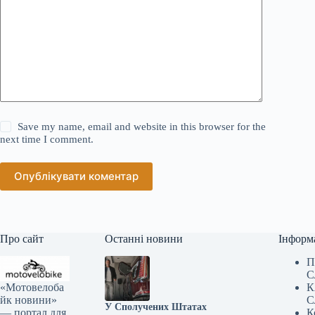
Save my name, email and website in this browser for the
next time I comment.
Опублікувати коментар
Про сайт
Останні новини
Інформ
П
С
«Мотовелоба
К
йк новини»
С
У Сполучених Штатах
— портал для
К