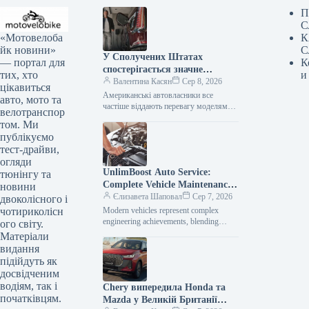
П
С
«Мотовелоба
К
йк новини»
С
У Сполучених Штатах
— портал для
К
спостерігається значне
тих, хто
и
зниження популярності
Валентина Касян
Сер 8, 2026
цікавиться
елітних автомобілів.
Американські автовласники все
авто, мото та
частіше віддають перевагу моделям
велотранспор
від виробників масового сегмента,
том. Ми
аніж автомобілям преміум-класу. Дані,
публікуємо
зібрані J.D. Power за перше…
тест-драйви,
огляди
UnlimBoost Auto Service:
тюнінгу та
Complete Vehicle Maintenance
новини
& ECU Tuning
Єлизавета Шаповал
Сер 7, 2026
двоколісного і
чотириколісн
Modern vehicles represent complex
engineering achievements, blending
ого світу.
sophisticated mechanical components
Матеріали
with intricate electronic management
видання
systems. When searching for specialized
підійдуть як
car…
досвідченим
водіям, так і
Chery випередила Honda та
початківцям.
Mazda у Великій Британії