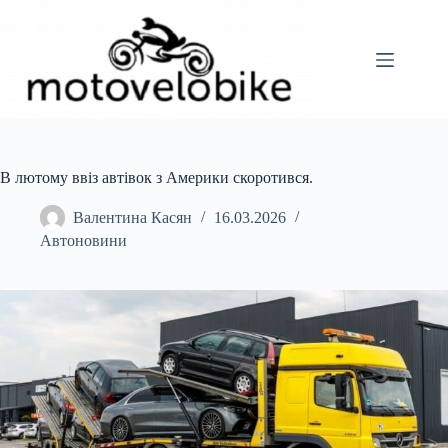
Перейти
до
вмісту
В лютому ввіз автівок з Америки скоротився.
Валентина Касян
16.03.2026
Автоновини