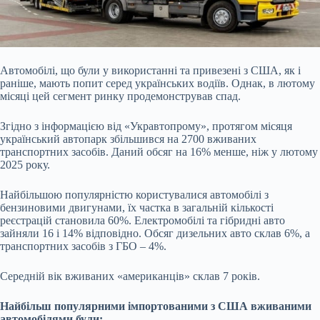
Автомобілі, що були у використанні та привезені з США, як і
раніше, мають попит серед українських водіїв. Однак, в лютому
місяці цей сегмент ринку продемонстрував спад.
Згідно з інформацією від «Укравтопрому», протягом місяця
український автопарк збільшився на 2700 вживаних
транспортних засобів. Даний обсяг на 16% менше, ніж у лютому
2025 року.
Найбільшою популярністю користувалися автомобілі з
бензиновими двигунами, їх частка в загальній кількості
реєстрацій становила 60%. Електромобілі та гібридні авто
зайняли 16 і 14% відповідно. Обсяг дизельних авто склав 6%, а
транспортних засобів з ГБО – 4%.
Середній вік вживаних «американців» склав 7 років.
Найбільш популярними імпортованими з США вживаними
автомобілями були: