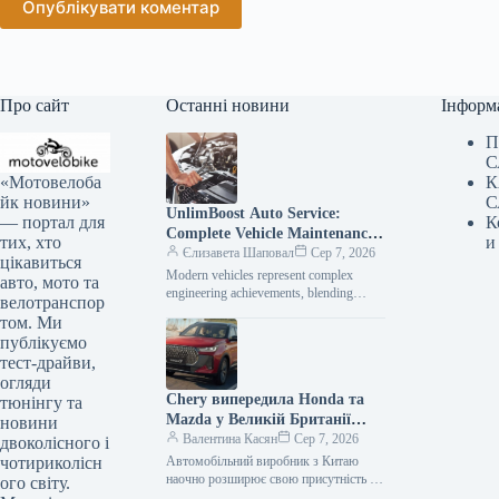
Опублікувати коментар
Про сайт
Останні новини
Інформ
П
С
«Мотовелоба
К
йк новини»
С
UnlimBoost Auto Service:
— портал для
К
Complete Vehicle Maintenance
тих, хто
и
& ECU Tuning
Єлизавета Шаповал
Сер 7, 2026
цікавиться
Modern vehicles represent complex
авто, мото та
engineering achievements, blending
велотранспор
sophisticated mechanical components
том. Ми
with intricate electronic management
публікуємо
systems. When searching for specialized
тест-драйви,
car…
огляди
Chery випередила Honda та
тюнінгу та
Mazda у Великій Британії
новини
лише за рік після своєї появи
Валентина Касян
Сер 7, 2026
двоколісного і
на ринку.
чотириколісн
Автомобільний виробник з Китаю
наочно розширює свою присутність на
ого світу.
британському ринку, здобувши 2-