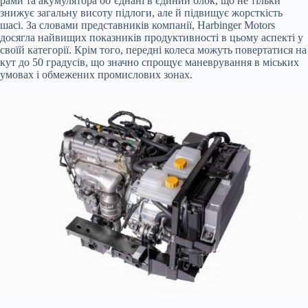
рами та акумулятора об’єднані в єдиний блок, що не тільки
знижує загальну висоту підлоги, але й підвищує жорсткість
шасі. За словами представників компанії, Harbinger Motors
досягла найвищих показників продуктивності в цьому аспекті у
своїй категорії. Крім того, передні колеса можуть повертатися на
кут до 50 градусів, що значно спрощує маневрування в міських
умовах і обмежених промислових зонах.