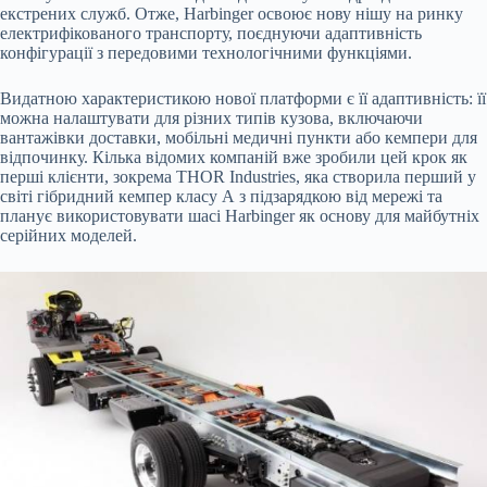
екстрених служб. Отже, Harbinger освоює
нову нішу на ринку
електрифікованого транспорту, поєднуючи адаптивність
конфігурації з передовими технологічними функціями.
Видатною характеристикою нової платформи є її адаптивність: її
можна налаштувати для різних типів кузова, включаючи
вантажівки доставки, мобільні медичні пункти або кемпери для
відпочинку. Кілька відомих компаній вже зробили цей крок як
перші клієнти, зокрема THOR Industries, яка створила перший у
світі гібридний кемпер класу А з підзарядкою від мережі та
планує використовувати шасі Harbinger як основу для майбутніх
серійних моделей.