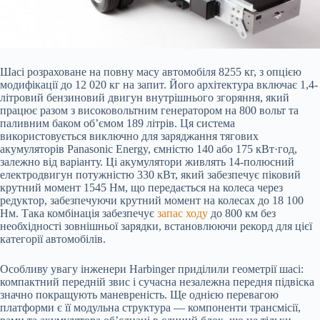
Шасі розраховане на повну масу автомобіля 8255 кг, з опцією
модифікації до 12 020 кг на запит. Його архітектура включає 1,4-
літровий бензиновий двигун внутрішнього згоряння, який
працює разом з високовольтним генератором на 800 вольт та
паливним баком об’ємом 189 літрів. Ця система
використовується виключно для заряджання тягових
акумуляторів Panasonic Energy, ємністю 140 або 175 кВт·год,
залежно від варіанту. Ці акумулятори живлять 14-полюсний
електродвигун потужністю 330 кВт, який забезпечує піковий
крутний момент 1545 Нм, що передається на колеса через
редуктор, забезпечуючи крутний момент на колесах до 18 100
Нм. Така комбінація забезпечує
запас ходу
до 800 км без
необхідності зовнішньої зарядки, встановлюючи рекорд для цієї
категорії автомобілів.
Особливу увагу інженери Harbinger приділили геометрії шасі:
компактний передній звис і сучасна незалежна передня підвіска
значно покращують маневреність. Ще однією перевагою
платформи є її модульна структура — компоненти трансмісії,