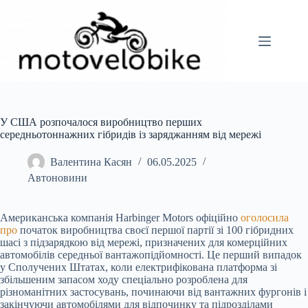
Перейти
до
вмісту
У США розпочалося виробництво перших
середньотоннажних гібридів із заряджанням від мережі
Валентина Касян
06.05.2025
Автоновини
Американська компанія Harbinger Motors офіційно
оголосила
про
початок виробництва своєї першої партії зі 100 гібридних
шасі з підзарядкою від мережі, призначених для комерційних
автомобілів середньої вантажопідйомності. Це перший випадок
у Сполучених Штатах, коли електрифікована платформа зі
збільшеним запасом ходу спеціально розроблена для
різноманітних застосувань, починаючи від вантажних фургонів і
закінчуючи автомобілями для відпочинку та підрозділами