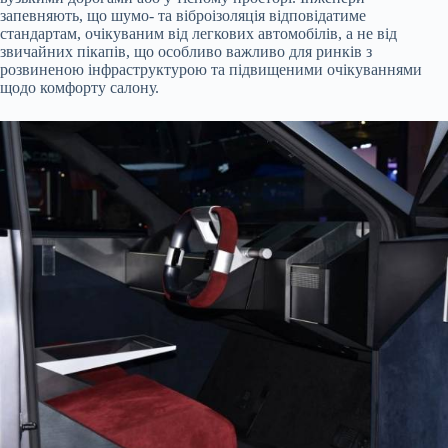
запевняють, що шумо- та віброізоляція відповідатиме
стандартам, очікуваним від легкових автомобілів, а не від
звичайних пікапів, що особливо важливо для ринків з
розвиненою інфраструктурою та підвищеними очікуваннями
щодо комфорту салону.