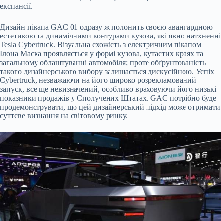
експансії.
Дизайн
пікапа GAC 01 одразу ж полонить своєю авангардною
естетикою та динамічними контурами кузова, які явно натхненні
Tesla Cybertruck. Візуальна схожість з електричним пікапом
Ілона Маска проявляється у формі кузова, кутастих краях та
загальному облаштуванні автомобіля; проте обґрунтованість
такого дизайнерського вибору залишається дискусійною. Успіх
Cybertruck, незважаючи на його широко розрекламований
запуск, все ще невизначений, особливо враховуючи його низькі
показники продажів у Сполучених Штатах. GAC потрібно буде
продемонструвати, що цей дизайнерський підхід може отримати
суттєве визнання на світовому ринку.