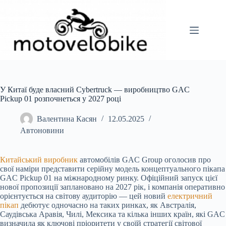
Перейти
до
вмісту
У Китаї буде власний Cybertruck — виробництво GAC
Pickup 01 розпочнеться у 2027 році
Валентина Касян
12.05.2025
Автоновини
Китайський виробник
автомобілів GAC Group оголосив про
свої наміри представити серійну модель концептуального пікапа
GAC Pickup 01 на міжнародному ринку. Офіційний запуск цієї
нової пропозиції заплановано на 2027 рік, і компанія оперативно
орієнтується на світову аудиторію — цей новий
електричний
пікап
дебютує одночасно на таких ринках, як Австралія,
Саудівська Аравія, Чилі, Мексика та кілька інших країн, які GAC
визначила як ключові пріоритети у своїй стратегії світової