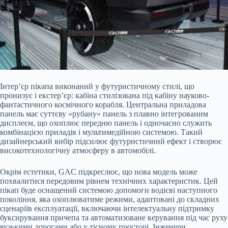
Інтер’єр пікапа виконаний у футуристичному стилі, що
пронизує і екстер’єр: кабіна стилізована під кабіну науково-
фантастичного космічного корабля. Центральна приладова
панель має суттєву «рубану» панель з плавно інтегрованим
дисплеєм, що охоплює передню панель і одночасно служить
комбінацією приладів і мультимедійною системою. Такий
дизайнерський вибір підсилює футуристичний ефект і створює
високотехнологічну атмосферу в автомобілі.
Окрім естетики, GAC підкреслює, що нова модель може
похвалитися передовим рівнем технічних характеристик. Цей
пікап буде оснащений системою допомоги водієві наступного
покоління, яка охоплюватиме режими, адаптовані до складних
сценаріїв експлуатації, включаючи інтелектуальну підтримку
буксирування причепа та автоматизоване керування під час руху
вузькими дорогами або у тісному просторі. Інженери