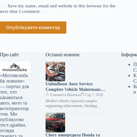
Save my name, email and website in this browser for the
next time I comment.
Опублікувати коментар
Про сайт
Останні новини
Інформ
П
С
«Мотовелоба
К
йк новини»
С
UnlimBoost Auto Service:
— портал для
К
Complete Vehicle Maintenance
тих, хто
и
& ECU Tuning
Єлизавета Шаповал
Сер 7, 2026
цікавиться
Modern vehicles represent complex
авто, мото та
engineering achievements, blending
велотранспор
sophisticated mechanical components
том. Ми
with intricate electronic management
публікуємо
systems. When searching for specialized
тест-драйви,
car…
огляди
Chery випередила Honda та
тюнінгу та