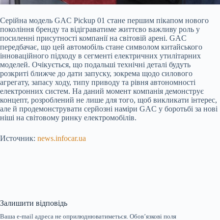
Серійна модель GAC Pickup 01 стане першим пікапом нового
покоління бренду та відіграватиме життєво важливу роль у
посиленні присутності компанії на світовій арені. GAC
передбачає, що цей автомобіль стане символом китайського
інноваційного підходу в сегменті електричних утилітарних
моделей. Очікується, що подальші технічні деталі будуть
розкриті ближче до дати запуску, зокрема щодо силового
агрегату, запасу ходу, типу приводу та рівня автономності
електронних систем. На даний момент компанія демонструє
концепт, розроблений не лише для того, щоб викликати інтерес,
але й продемонструвати серйозні наміри GAC у боротьбі за нові
ніші на світовому ринку електромобілів.
Источник:
news.infocar.ua
Залишити відповідь
Ваша e-mail адреса не оприлюднюватиметься.
Обов’язкові поля