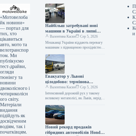
П
С
«Мотовелоба
К
йк новини»
С
Найбільш затребувані нові
— портал для
К
машини в Україні в липні
тих, хто
и
2026 року
Валентина Касян
Сер 5, 2026
цікавиться
Мешканці України віддають перевагу
авто, мото та
машинам з підвищеною прохідністю.
велотранспор
Серед лідерів автомобільного ринку у
том. Ми
2026 році домінують кросовери. За
публікуємо
липень місяць…
тест-драйви,
огляди
Евакуатор у Львові
тюнінгу та
цілодобово: термінова
новини
автодопомога від Gold
Валентина Касян
Сер 5, 2026
двоколісного і
Evakuator
чотириколісн
Інтенсивний дорожній рух у такому
великому мегаполісі, як Львів, нерідко
ого світу.
супроводжується непередбачуваними
Матеріали
ситуаціями, поломками або ДТП. У
видання
подібних випадках водієві…
підійдуть як
досвідченим
водіям, так і
Новий рекорд продажів
початківцям.
гібридних автомобілів Honda