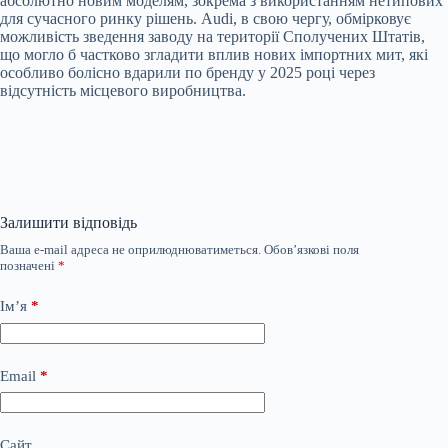
абсолютно новим моделям, зокрема з використанням нетипових
для сучасного ринку рішень. Audi, в свою чергу, обмірковує
можливість зведення заводу на території Сполучених Штатів,
що могло б частково згладити вплив нових імпортних мит, які
особливо болісно вдарили по бренду у 2025 році через
відсутність місцевого виробництва.
Залишити відповідь
Ваша e-mail адреса не оприлюднюватиметься.
Обов’язкові поля
позначені
*
Ім’я
*
Email
*
Сайт