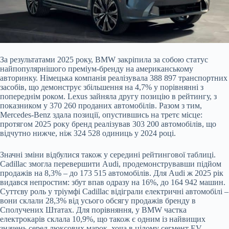
За результатами 2025 року, BMW закріпила за собою статус
найпопулярнішого преміум-бренду на американському
авторинку. Німецька компанія реалізувала 388 897 транспортних
засобів, що демонструє збільшення на 4,7% у порівнянні з
попереднім роком. Lexus зайняла другу позицію в рейтингу, з
показником у 370 260 проданих автомобілів. Разом з тим,
Mercedes-Benz здала позиції, опустившись на третє місце:
протягом 2025 року бренд реалізував 303 200 автомобілів, що
відчутно нижче, ніж 324 528 одиниць у 2024 році.
Значні зміни відбулися також у середині рейтингової таблиці.
Cadillac змогла перевершити Audi, продемонструвавши підйом
продажів на 8,3% – до 173 515 автомобілів. Для Audi ж 2025 рік
видався непростим: збут впав одразу на 16%, до 164 942 машин.
Суттєву роль у тріумфі Cadillac відіграли електричні автомобілі –
вони склали 28,3% від усього обсягу продажів бренду в
Сполучених Штатах. Для порівняння, у BMW частка
електрокарів склала 10,9%, що також є одним із найвищих
значень серед люксових марок, хоча в цілому сегмент EV