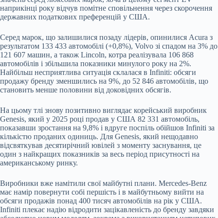
наприкінці року відчув помітне сповільнення через скорочення
державних податкових преференцій у США.
Серед марок, що залишилися позаду лідерів, опинилися Acura з
результатом 133 433 автомобілі (+0,8%), Volvo зі спадом на 3% до
121 607 машин, а також Lincoln, котра реалізувала 106 868
автомобілів і збільшила показники минулого року на 2%.
Найбільш несприятлива ситуація склалася в Infiniti: обсяги
продажу бренду зменшились на 9%, до 52 846 автомобілів, що
становить менше половини від доковідних обсягів.
На цьому тлі знову позитивно виглядає корейський виробник
Genesis, який у 2025 році продав у США 82 331 автомобіль,
показавши зростання на 9,8% і вдруге поспіль обійшов Infiniti за
кількістю проданих одиниць. Для Genesis, який нещодавно
відсвяткував десятирічний ювілей з моменту заснування, це
один з найкращих показників за весь період присутності на
американському ринку.
Виробники вже намітили свої майбутні плани. Mercedes-Benz
має намір повернути собі першість і в майбутньому вийти на
обсяги продажів понад 400 тисяч автомобілів на рік у США.
Infiniti плекає надію відродити зацікавленість до бренду завдяки