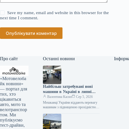
Save my name, email and website in this browser for the
next time I comment.
Опублікувати коментар
Про сайт
Останні новини
Інформ
«Мотовелоба
йк новини»
Найбільш затребувані нові
— портал для
машини в Україні в липні
тих, хто
2026 року
Валентина Касян
Сер 5, 2026
цікавиться
Мешканці України віддають перевагу
авто, мото та
машинам з підвищеною прохідністю.
велотранспор
Серед лідерів автомобільного ринку у
том. Ми
2026 році домінують кросовери. За
публікуємо
липень місяць…
тест-драйви,