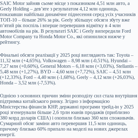
SAIC Motor зайняв сьоме місце з показником 4,51 млн авто, а
Geely Holding – дев’яте з результатом 4,12 млн одиниць,
показавши найбільш динамічне піднесення серед усіх учасників
ТОП-10 – більше 26% за рік. Geely збільшує обсяги збуту вже
п’ятий рік поспіль і вперше перевершив відмітку в 4 млн
автомобілів на рік. В результаті SAIC і Geely випередили Ford
Motor Company та Honda Motor Co., які опинилися нижче у
рейтингу.
Фінальні обсяги реалізації у 2025 році виглядають так: Toyota –
11,32 млн (+4,65%), Volkswagen – 8,98 млн (-0,51%), Hyundai –
7,27 млн (+0,60%), General Motors – 6,18 млн (+3,03%), Stellantis –
5,48 млн (+1,27%), BYD – 4,60 млн (+7,72%), SAIC – 4,51 млн
(+12,33%), Ford – 4,40 млн (-1,68%), Geely – 4,12 млн (+26,03%),
Honda – 3,52 млн (-7,53%).
Однією з основних причин зміни розподілу сил стала внутрішня
підтримка китайського ринку. Згідно з інформацією
Міністерства фінансів КНР, державні програми трейд-ін у 2025
році згенерували більше 2,6 трлн юанів продажів (приблизно
380 млрд доларів США) і охопили близько 360 млн споживачів.
Сумарний обсяг заміни авто перевершив 11,5 млн одиниць,
причому близько 60% припало на моделі на нових джерелах
енергії.