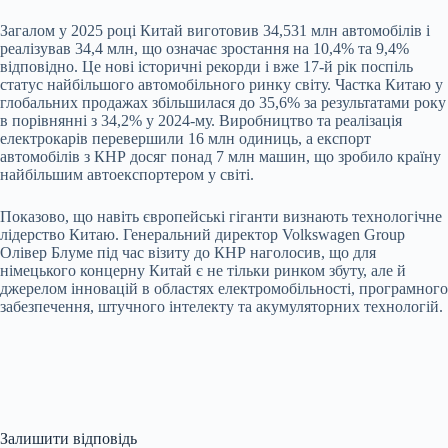
Загалом у 2025 році Китай виготовив 34,531 млн автомобілів і
реалізував 34,4 млн, що означає зростання на 10,4% та 9,4%
відповідно. Це нові історичні рекорди і вже 17-й рік поспіль
статус найбільшого автомобільного ринку світу. Частка Китаю у
глобальних продажах збільшилася до 35,6% за результатами року
в порівнянні з 34,2% у 2024-му. Виробництво та реалізація
електрокарів перевершили 16 млн одиниць, а експорт
автомобілів з КНР досяг понад 7 млн машин, що зробило країну
найбільшим автоекспортером у світі.
Показово, що навіть європейські гіганти визнають технологічне
лідерство Китаю. Генеральний директор Volkswagen Group
Олівер Блуме під час візиту до КНР наголосив, що для
німецького концерну Китай є не тільки ринком збуту, але й
джерелом інновацій в областях електромобільності, програмного
забезпечення, штучного інтелекту та акумуляторних технологій.
Залишити відповідь