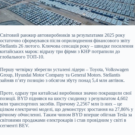
Світовий ранжир автовиробників за результатами 2025 року
остаточно сформувався після оприлюднення фінансового звіту
Stellantis 26 лютого. Ключова сенсація року – швидке посилення
китайських марок: відразу три фірми з КНР потрапили до
глобального ТОП-10.
Першу четвірку зберегли усталені лідери – Toyota, Volkswagen
Group, Hyundai Motor Company та General Motors. Stellantis
зайняв п’яту позицію з обсягом збуту понад 5,4 млн автівок.
Проте, одразу три китайські виробники значно покращили свої
позиції. BYD піднявся на шосту сходинку з результатом 4,602
млн транспортних засобів. Причому 2,2567 млн із них – це
цілком електричні моделі, що демонструє зростання на 27,86% у
річному обчисленні. Таким чином BYD вперше обігнав Tesla за
світовими продажами електрокарів і став провідним у світі в
сегменті BEV.