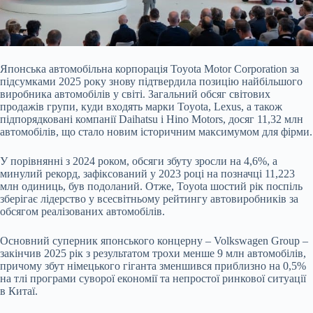
Японська автомобільна корпорація Toyota Motor Corporation за
підсумками 2025 року знову підтвердила позицію найбільшого
виробника автомобілів у світі. Загальний обсяг світових
продажів групи, куди входять марки Toyota, Lexus, а також
підпорядковані компанії Daihatsu і Hino Motors, досяг 11,32 млн
автомобілів, що стало новим історичним максимумом для фірми.
У порівнянні з 2024 роком, обсяги збуту зросли на 4,6%, а
минулий рекорд, зафіксований у 2023 році на позначці 11,223
млн одиниць, був подоланий. Отже, Toyota шостий рік поспіль
зберігає лідерство у всесвітньому рейтингу автовиробників за
обсягом реалізованих автомобілів.
Основний суперник японського концерну – Volkswagen Group –
закінчив 2025 рік з результатом трохи менше 9 млн автомобілів,
причому збут німецького гіганта зменшився приблизно на 0,5%
на тлі програми суворої економії та непростої ринкової ситуації
в Китаї.