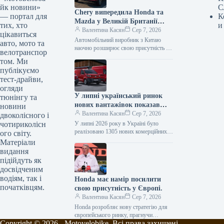
йк новини»
С
Chery випередила Honda та
— портал для
К
Mazda у Великій Британії
тих, хто
и
лише за рік після своєї появи
Валентина Касян
Сер 7, 2026
цікавиться
на ринку.
Автомобільний виробник з Китаю
авто, мото та
наочно розширює свою присутність на
велотранспор
британському ринку, здобувши 2-
том. Ми
відсоткову частку менш ніж за 12
публікуємо
місяців від…
тест-драйви,
огляди
У липні український ринок
тюнінгу та
нових вантажівок показав
новини
зростання продажів на 34
Валентина Касян
Сер 7, 2026
двоколісного і
відсотки.
чотириколісн
У липні 2026 року в Україні було
реалізовано 1305 нових комерційних
ого світу.
транспортних засобів, що включають
Матеріали
вантажівки та спеціалізовану техніку.
видання
Ринок…
підійдуть як
досвідченим
водіям, так і
Honda має намір посилити
початківцям.
свою присутність у Європі.
Валентина Касян
Сер 7, 2026
Honda розробляє нову стратегію для
європейського ринку, прагнучи
Copyright © 2026 - Motovelobike. Всі права захищені.
відновити позиції після суттєвого