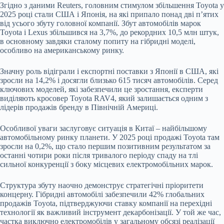
Згідно з даними Reuters, головним стимулом збільшення Toyota у
2025 році стали США і Японія, на які припало понад дві п’ятих
від усього збуту головної компанії. Збут автомобілів марок
Toyota і Lexus збільшився на 3,7%, до рекордних 10,5 млн штук,
в основному завдяки сталому попиту на гібридні моделі,
особливо на американському ринку.
Значну роль відіграли і експортні поставки з Японії в США, які
зросли на 14,2% і досягли близько 615 тисяч автомобілів. Серед
ключових моделей, які забезпечили це зростання, експерти
виділяють кросовер Toyota RAV4, який залишається одним з
лідерів продажів бренду в Північній Америці.
Особливої уваги заслуговує ситуація в Китаї – найбільшому
автомобільному ринку планети. У 2025 році продажі Toyota там
зросли на 0,2%, що стало першим позитивним результатом за
останні чотири роки після тривалого періоду спаду на тлі
сильної конкуренції з боку місцевих електромобільних марок.
Структура збуту наочно демонструє стратегічні пріоритети
концерну. Гібридні автомобілі забезпечили 42% глобальних
продажів Toyota, підтверджуючи ставку компанії на перехідні
технології як важливий інструмент декарбонізації. У той же час,
частка виключно електромобілів у загальному обсязі реалізації