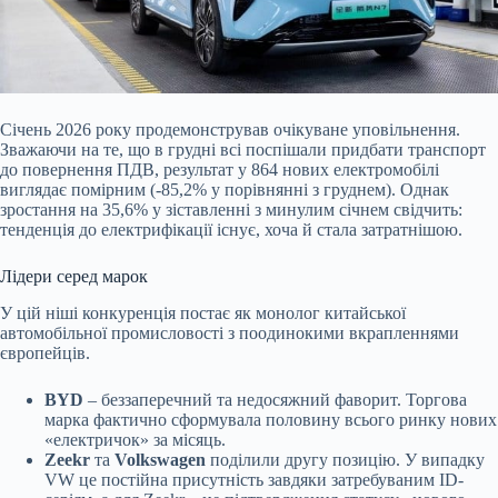
Січень 2026 року продемонстрував очікуване уповільнення.
Зважаючи на те, що в грудні всі поспішали придбати транспорт
до повернення ПДВ, результат у 864 нових електромобілі
виглядає помірним (-85,2% у порівнянні з груднем). Однак
зростання на 35,6% у зіставленні з минулим січнем свідчить:
тенденція до електрифікації існує, хоча й стала затратнішою.
Лідери серед марок
У цій ніші конкуренція постає як монолог китайської
автомобільної промисловості з поодинокими вкрапленнями
європейців.
BYD
– беззаперечний та недосяжний фаворит. Торгова
марка фактично сформувала половину всього ринку нових
«електричок» за місяць.
Zeekr
та
Volkswagen
поділили другу позицію. У випадку
VW це постійна присутність завдяки затребуваним ID-