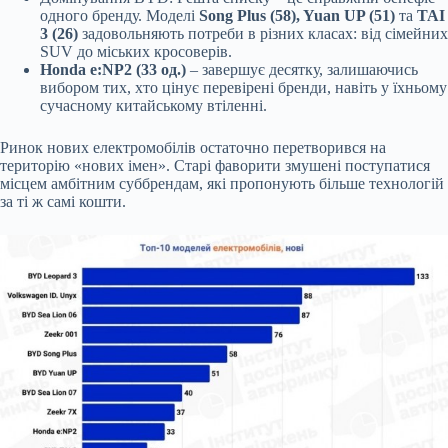
одного бренду. Моделі
Song Plus (58), Yuan UP (51)
та
TAI
3 (26)
задовольняють потреби в різних класах: від сімейних
SUV до міських кросоверів.
Honda e:NP2 (33 од.)
– завершує десятку, залишаючись
вибором тих, хто цінує перевірені бренди, навіть у їхньому
сучасному китайському втіленні.
Ринок нових електромобілів остаточно перетворився на
територію «нових імен». Старі фаворити змушені поступатися
місцем амбітним суббрендам, які пропонують більше технологій
за ті ж самі кошти.