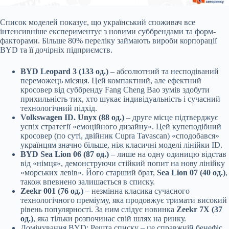
Список моделей показує, що український споживач все
інтенсивніше експериментує з новими суббрендами та форм-
факторами. Більше 80% переліку займають вироби корпорації
BYD та її дочірніх підприємств.
BYD Leopard 3 (133 од.)
– абсолютний та несподіваний
переможець місяця. Цей компактний, але ефектний
кросовер від суббренду Fang Cheng Bao зумів здобути
прихильність тих, хто шукає індивідуальність і сучасний
технологічний підхід.
Volkswagen ID. Unyx (88 од.)
– друге місце підтверджує
успіх стратегії «емоційного дизайну». Цей купеподібний
кросовер (по суті, двійник Cupra Tavascan) «сподобався»
українцям значно більше, ніж класичні моделі лінійки ID.
BYD Sea Lion 06 (87 од.)
– лише на одну одиницю відстав
від «німця», демонструючи стійкий попит на нову лінійку
«морських левів». Його старший брат,
Sea Lion 07 (40 од.)
,
також впевнено залишається в списку.
Zeekr 001 (76 од.)
– незмінна класика сучасного
технологічного преміуму, яка продовжує тримати високий
рівень популярності. За ним слідує новинка
Zeekr 7X (37
од.)
, яка тільки розпочинає свій шлях на ринку.
Домінування BYD: Решта списку – це справжній бенефіс