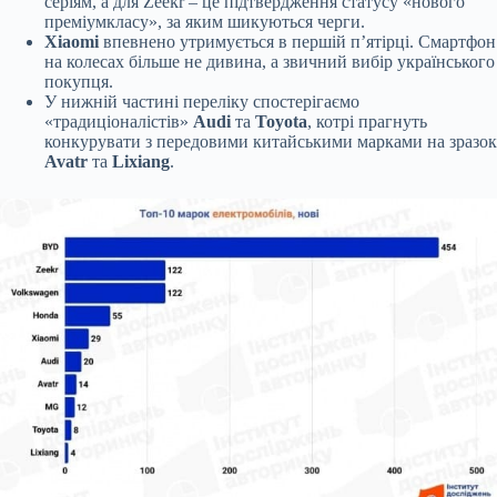
серіям, а для Zeekr – це підтвердження статусу «нового
преміумкласу», за яким шикуються черги.
Xiaomi
впевнено утримується в першій п’ятірці. Смартфон
на колесах більше не дивина, а звичний вибір українського
покупця.
У нижній частині переліку спостерігаємо
«традиціоналістів»
Audi
та
Toyota
, котрі прагнуть
конкурувати з передовими китайськими марками на зразок
Avatr
та
Lixiang
.