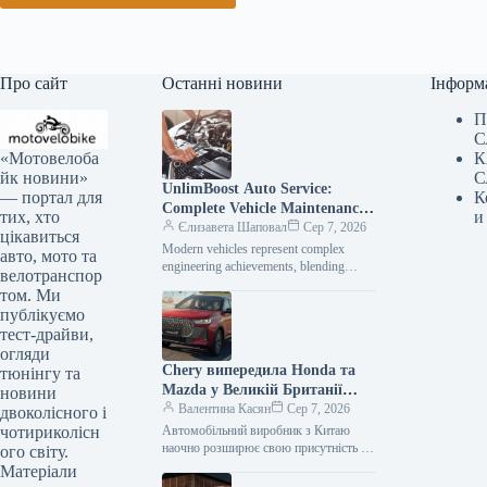
Про сайт
Останні новини
Інформ
П
С
«Мотовелоба
К
йк новини»
С
UnlimBoost Auto Service:
— портал для
К
Complete Vehicle Maintenance
тих, хто
и
& ECU Tuning
Єлизавета Шаповал
Сер 7, 2026
цікавиться
Modern vehicles represent complex
авто, мото та
engineering achievements, blending
велотранспор
sophisticated mechanical components
том. Ми
with intricate electronic management
публікуємо
systems. When searching for specialized
тест-драйви,
car…
огляди
Chery випередила Honda та
тюнінгу та
Mazda у Великій Британії
новини
лише за рік після своєї появи
Валентина Касян
Сер 7, 2026
двоколісного і
на ринку.
чотириколісн
Автомобільний виробник з Китаю
наочно розширює свою присутність на
ого світу.
британському ринку, здобувши 2-
Матеріали
відсоткову частку менш ніж за 12