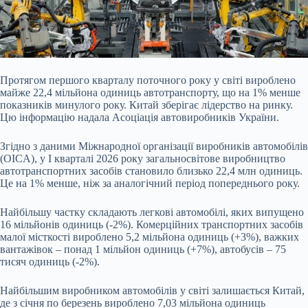
Протягом першого кварталу поточного року у світі вироблено
майже 22,4 мільйона одиниць автотранспорту, що на 1% менше
показників минулого року. Китай зберігає лідерство на ринку.
Цю інформацію надала Асоціація автовиробників України.
Згідно з даними Міжнародної організації виробників автомобілів
(OICA), у І кварталі 2026 року загальносвітове виробництво
автотранспортних засобів становило близько 22,4 млн одиниць.
Це на 1% менше, ніж за аналогічний період попереднього року.
Найбільшу частку складають легкові автомобілі, яких випущено
16 мільйонів одиниць (-2%). Комерційних транспортних засобів
малої місткості вироблено 5,2 мільйона одиниць (+3%), важких
вантажівок – понад 1 мільйон одиниць (+7%), автобусів – 75
тисяч одиниць (-2%).
Найбільшим виробником автомобілів у світі залишається Китай,
де з січня по березень вироблено 7,03 мільйона одиниць