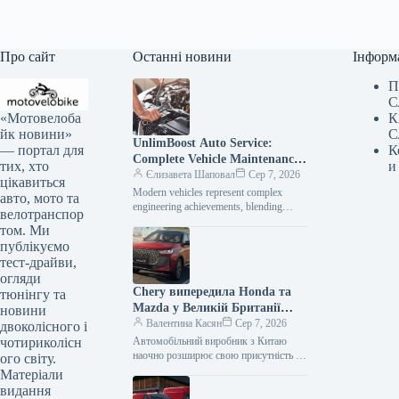
Про сайт
Останні новини
Інформ
П
С
«Мотовелоба
К
йк новини»
С
UnlimBoost Auto Service:
— портал для
К
Complete Vehicle Maintenance
тих, хто
и
& ECU Tuning
Єлизавета Шаповал
Сер 7, 2026
цікавиться
Modern vehicles represent complex
авто, мото та
engineering achievements, blending
велотранспор
sophisticated mechanical components
том. Ми
with intricate electronic management
публікуємо
systems. When searching for specialized
тест-драйви,
car…
огляди
Chery випередила Honda та
тюнінгу та
Mazda у Великій Британії
новини
лише за рік після своєї появи
Валентина Касян
Сер 7, 2026
двоколісного і
на ринку.
чотириколісн
Автомобільний виробник з Китаю
наочно розширює свою присутність на
ого світу.
британському ринку, здобувши 2-
Матеріали
відсоткову частку менш ніж за 12
видання
місяців від…