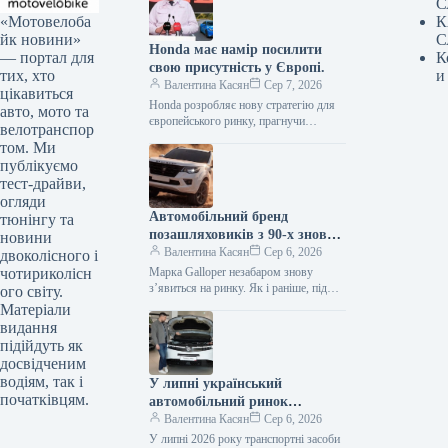
С
«Мотовелоба
К
йк новини»
С
Honda має намір посилити
— портал для
К
свою присутність у Європі.
тих, хто
и
Валентина Касян
Сер 7, 2026
цікавиться
Honda розробляє нову стратегію для
авто, мото та
європейського ринку, прагнучи
велотранспор
відновити позиції після суттєвого
том. Ми
спаду обсягів збуту. Протягом
публікуємо
десятиліття компанія відзначила
тест-драйви,
зменшення…
огляди
Автомобільний бренд
тюнінгу та
позашляховиків з 90-х знову
новини
з’явиться на ринку.
Валентина Касян
Сер 6, 2026
двоколісного і
чотириколісн
Марка Galloper незабаром знову
з’явиться на ринку. Як і раніше, під
ого світу.
цією торговою маркою будуть
Матеріали
випускатися автомобілі підвищеної
видання
прохідності. Відродженням…
підійдуть як
досвідченим
водіям, так і
У липні український
початківцям.
автомобільний ринок
відзначився посиленням
Валентина Касян
Сер 6, 2026
позицій гібридних
У липні 2026 року транспортні засоби