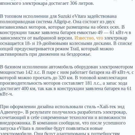
японского электрокара достигает 306 литров.
В топовом исполнении для Suzuki eVitara задействована
полноприводная система Allgrip-e. Она состоит из двух
независимых моторов, которые размещены на обеих осях. В
конструкции также заявлена батарея емкостью 49 — 61 кВт-ч в
зависимости от выбранной версии.
Известно, что
электрокар
оснащается 18- и 19-дюймовыми колесными дисками. В списке
опций предусматривается режим Trail, который можно
активировать при движении на бездорожье.
В базовом исполнении автомобиль оборудован электромотором
мощностью 142 л.с. В паре с ним работает батарея на 49 кВт-ч, с
которой можно проехать до 320 км. В топовой комплектации
производительность моторов составляет 181 л.с., а запас хода
достигает 400 км, так как в конструкции заявлена батарея на 61
кВт-ч.
При оформлении дизайна использовали стиль «Хай-тек энд
Адвенчур». В результате получилось разработать электрокар,
сочетающий в себе современные технологии и возможности
внедорожника. В компании сообщили, что после успешного
запуска eVitara в линейке будут появляться новые
электромобили. Они будут адаптированы к потребностям