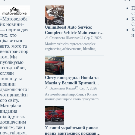
П
С
«Мотовелоба
К
йк новини»
С
UnlimBoost Auto Service:
— портал для
К
Complete Vehicle Maintenance
тих, хто
и
& ECU Tuning
Єлизавета Шаповал
Сер 7, 2026
цікавиться
Modern vehicles represent complex
авто, мото та
engineering achievements, blending
велотранспор
sophisticated mechanical components
том. Ми
with intricate electronic management
публікуємо
systems. When searching for specialized
тест-драйви,
car…
огляди
Chery випередила Honda та
тюнінгу та
Mazda у Великій Британії
новини
лише за рік після своєї появи
Валентина Касян
Сер 7, 2026
двоколісного і
на ринку.
чотириколісн
Автомобільний виробник з Китаю
наочно розширює свою присутність на
ого світу.
британському ринку, здобувши 2-
Матеріали
відсоткову частку менш ніж за 12
видання
місяців від…
підійдуть як
досвідченим
водіям, так і
У липні український ринок
початківцям.
нових вантажівок показав