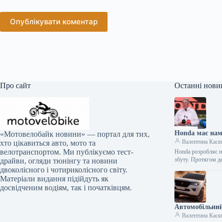
Опублікувати коментар
Про сайт
Останні нови
Honda має нам
«Мотовелобайк новини» — портал для тих,
Валентина Кася
хто цікавиться авто, мото та
велотранспортом. Ми публікуємо тест-
Honda розробляє но
збуту. Протягом д
драйви, огляди тюнінгу та новини
двоколісного і чотириколісного світу.
Матеріали видання підійдуть як
досвідченим водіям, так і початківцям.
Автомобільний
Валентина Кася