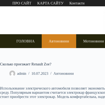
Перейти
ПРО САЙТ
КАРТА САЙТУ
Контакти
до
вмісту
ГОЛОВНА
Автоновини
Мотоновини
Сколько проезжает Renault Zoe?
admin
10.07.2023
Автоновини
Использование электрического автомобиля позволяет экономить
среду. Популярным вариантом считается электрокар французског
стоит приобрести этот электрокар. Модель комфортабельна, наде