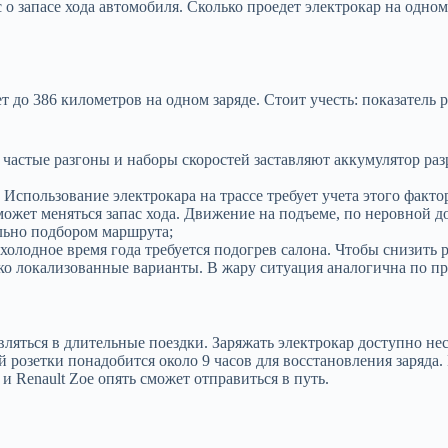
о запасе хода автомобиля. Сколько проедет электрокар на одном 
т до 386 километров на одном заряде. Стоит учесть: показатель
частые разгоны и наборы скоростей заставляют аккумулятор разр
 Использование электрокара на трассе требует учета этого факто
ожет меняться запас хода. Движение на подъеме, по неровной до
льно подбором маршрута;
холодное время года требуется подогрев салона. Чтобы снизить 
ько локализованные варианты. В жару ситуация аналогична по 
ляться в длительные поездки. Заряжать электрокар доступно не
розетки понадобится около 9 часов для восстановления заряда.
и Renault Zoe опять сможет отправиться в путь.