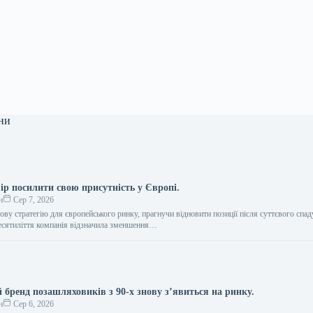
ни
ір посилити свою присутність у Європі.
н
Сер 7, 2026
ву стратегію для європейського ринку, прагнучи відновити позиції після суттєвого спад
есятиліття компанія відзначила зменшення…
 бренд позашляховиків з 90-х знову з’явиться на ринку.
н
Сер 6, 2026