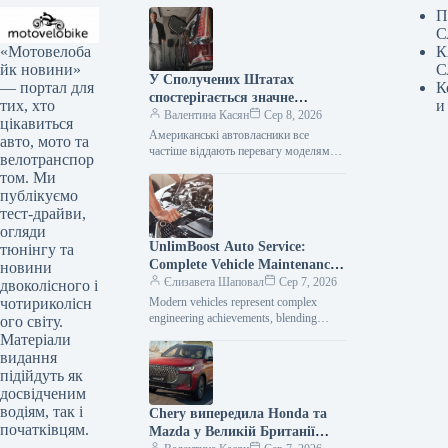
П
С
«Мотовелоба
К
йк новини»
С
У Сполучених Штатах
— портал для
К
спостерігається значне
тих, хто
и
зниження популярності
Валентина Касян
Сер 8, 2026
цікавиться
елітних автомобілів.
Американські автовласники все
авто, мото та
частіше віддають перевагу моделям
велотранспор
від виробників масового сегмента,
том. Ми
аніж автомобілям преміум-класу. Дані,
публікуємо
зібрані J.D. Power за перше…
тест-драйви,
огляди
UnlimBoost Auto Service:
тюнінгу та
Complete Vehicle Maintenance
новини
& ECU Tuning
Єлизавета Шаповал
Сер 7, 2026
двоколісного і
чотириколісн
Modern vehicles represent complex
engineering achievements, blending
ого світу.
sophisticated mechanical components
Матеріали
with intricate electronic management
видання
systems. When searching for specialized
підійдуть як
car…
досвідченим
водіям, так і
Chery випередила Honda та
початківцям.
Mazda у Великій Британії