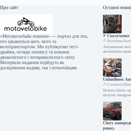
Про сайт
Останні нови
У Сполучених 
«Мотовелобайк новини» — портал для тих,
Валентина Кася
хто цікавиться авто, мото та
велотранспортом. Ми публікуємо тест-
Американські авто
автомобілям премі
драйви, огляди тюнінгу та новини
двоколісного і чотириколісного світу.
Матеріали видання підійдуть як
досвідченим водіям, так і початківцям.
UnlimBoost Aut
Єлизавета Шап
Modern vehicles rep
electronic manageme
Chery випереди
ринку.