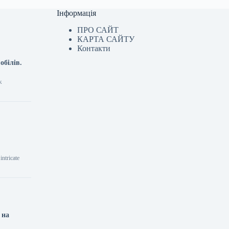
Інформація
ПРО САЙТ
КАРТА САЙТУ
Контакти
обілів.
ж
ntricate
 на