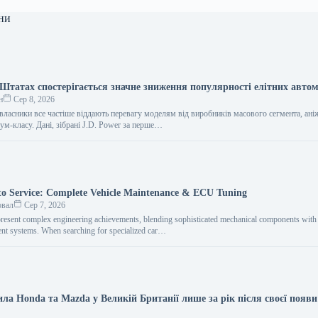
ни
Штатах спостерігається значне зниження популярності елітних автом
н
Сер 8, 2026
власники все частіше віддають перевагу моделям від виробників масового сегмента, ані
ум-класу. Дані, зібрані J.D. Power за перше…
o Service: Complete Vehicle Maintenance & ECU Tuning
овал
Сер 7, 2026
resent complex engineering achievements, blending sophisticated mechanical components with i
nt systems. When searching for specialized car…
ла Honda та Mazda у Великій Британії лише за рік після своєї появи