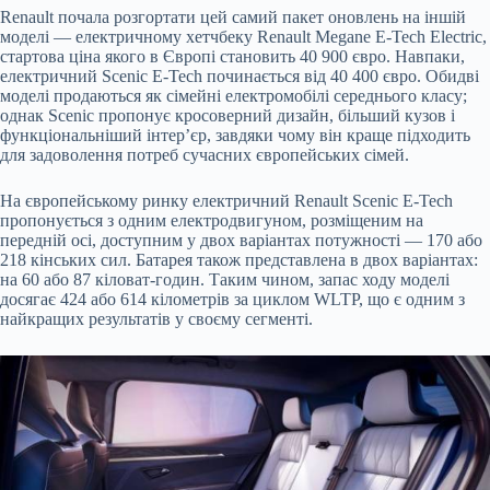
Renault почала розгортати цей самий пакет оновлень на іншій
моделі — електричному хетчбеку Renault Megane E-Tech Electric,
стартова ціна якого в Європі становить 40 900 євро. Навпаки,
електричний Scenic E-Tech починається від 40 400 євро. Обидві
моделі продаються як сімейні електромобілі середнього класу;
однак Scenic пропонує кросоверний дизайн, більший кузов і
функціональніший інтер’єр, завдяки чому він краще підходить
для задоволення потреб сучасних європейських сімей.
На європейському ринку електричний Renault Scenic E-Tech
пропонується з одним електродвигуном, розміщеним на
передній осі, доступним у двох варіантах потужності — 170 або
218 кінських сил. Батарея також представлена в двох варіантах:
на 60 або 87 кіловат-годин. Таким чином, запас ходу моделі
досягає 424 або 614 кілометрів за циклом WLTP, що є одним з
найкращих результатів у своєму сегменті.