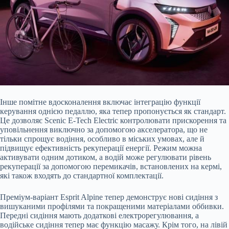
Інше помітне вдосконалення включає інтеграцію функції
керування однією педаллю, яка тепер пропонується як стандарт.
Це дозволяє Scenic E-Tech Electric контролювати прискорення та
уповільнення виключно за допомогою акселератора, що не
тільки спрощує водіння, особливо в міських умовах, але й
підвищує ефективність рекуперації енергії. Режим можна
активувати одним дотиком, а водій може регулювати рівень
рекуперації за допомогою перемикачів, встановлених на кермі,
які також входять до стандартної комплектації.
Преміум-варіант Esprit Alpine тепер демонструє нові сидіння з
вишуканими профілями та покращеними матеріалами оббивки.
Передні сидіння мають додаткові електрорегулювання, а
водійське сидіння тепер має функцію масажу. Крім того, на лівій