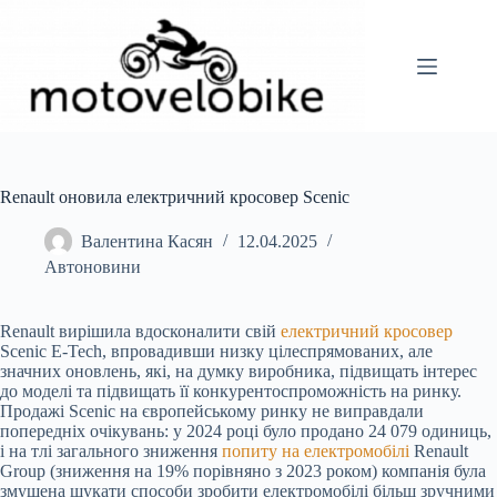
Перейти
до
вмісту
Renault оновила електричний кросовер Scenic
Валентина Касян
12.04.2025
Автоновини
Renault вирішила вдосконалити свій
електричний кросовер
Scenic E-Tech, впровадивши низку цілеспрямованих, але
значних оновлень, які, на думку виробника, підвищать інтерес
до моделі та підвищать її конкурентоспроможність на ринку.
Продажі Scenic на європейському ринку не виправдали
попередніх очікувань: у 2024 році було продано 24 079 одиниць,
і на тлі загального зниження
попиту на електромобілі
Renault
Group (зниження на 19% порівняно з 2023 роком) компанія була
змушена шукати способи зробити
електромобілі більш зручними