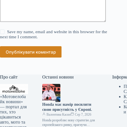
Save my name, email and website in this browser for the
next time I comment.
Опублікувати коментар
Про сайт
Останні новини
Інформ
П
С
«Мотовелоба
К
йк новини»
С
Honda має намір посилити
— портал для
К
свою присутність у Європі.
тих, хто
и
Валентина Касян
Сер 7, 2026
цікавиться
Honda розробляє нову стратегію для
авто, мото та
європейського ринку, прагнучи