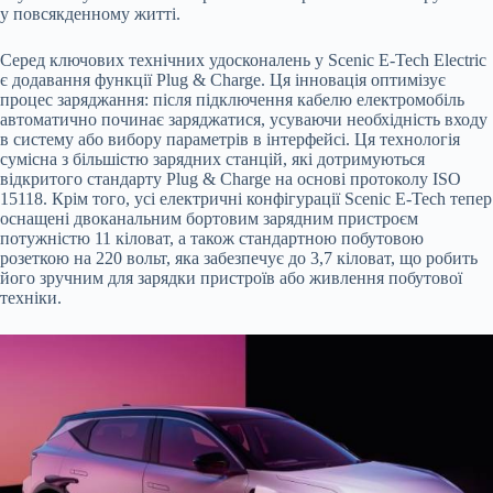
у повсякденному житті.
Серед ключових технічних удосконалень у Scenic E-Tech Electric
є додавання функції Plug & Charge. Ця інновація оптимізує
процес заряджання: після підключення кабелю електромобіль
автоматично починає заряджатися, усуваючи необхідність входу
в систему або вибору параметрів в інтерфейсі. Ця технологія
сумісна з більшістю зарядних станцій, які дотримуються
відкритого стандарту Plug & Charge на основі протоколу ISO
15118. Крім того, усі електричні конфігурації Scenic E-Tech тепер
оснащені двоканальним бортовим зарядним пристроєм
потужністю 11 кіловат, а також стандартною побутовою
розеткою на 220 вольт, яка забезпечує до 3,7 кіловат, що робить
його зручним для зарядки пристроїв або живлення побутової
техніки.