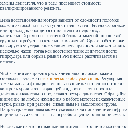
замены двигателя, что в разы превышает стоимость
квалифицированного ремонта.
Цена восстановления мотора зависит от сложности поломки,
модели автомобиля и доступности запчастей. Замена сальников
или прокладок обойдется относительно недорого, а
капитальный ремонт с расточкой блока и заменой поршневой
группы потребует значительных вложений. Сроки работ также
варьируются: устранение мелких неисправностей может занять
несколько часов, тогда как восстановление двигателя после
гидроудара или обрыва ремня ГРМ иногда растягивается на
недели.
Чтобы минимизировать риск внезапных поломок, важно
соблюдать регламент
технического обслуживания
. Регулярная
замена масла и фильтров, использование качественного топлива,
контроль уровня охлаждающей жидкости — эти простые
действия значительно продлевают ресурс двигателя. Обращайте
внимание на любые изменения в работе мотора: нехарактерные
звуки, рывки при разгоне, сизый дым из выхлопной трубы.
Например, белый дым может указывать на попадание антифриза
в цилиндры, а черный — на переобогащение топливной смеси.
Не забывайте, что исправный двигатель — это не только вопрос