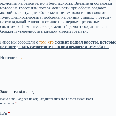
экономии на ремонте, но и безопасность. Внезапная остановка
мотора на трассе или потеря мощности при обгоне создают
аварийные ситуации. Современные технологии позволяют
точно диагностировать проблемы на ранних стадиях, поэтому
не откладывайте визит в сервис при первых тревожных
симптомах. Помните: своевременный ремонт сохранит ваш
бюджет и уверенность в каждом километре пути.
Ранее мы сообщали о
том, что
э
ксперт назвал работы, которые
не стоит делать самостоятельно при ремонте автомобиля.
Источник:
car.ru
Залишити відповідь
Ваша e-mail адреса не оприлюднюватиметься.
Обов’язкові поля
позначені
*
Ім’я
*