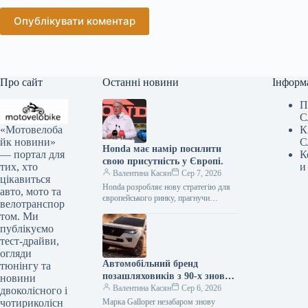
Опублікувати коментар
Про сайт
Останні новини
Інформ
П
С
«Мотовелоба
К
йк новини»
С
Honda має намір посилити
— портал для
К
свою присутність у Європі.
тих, хто
и
Валентина Касян
Сер 7, 2026
цікавиться
Honda розробляє нову стратегію для
авто, мото та
європейського ринку, прагнучи
велотранспор
відновити позиції після суттєвого
том. Ми
спаду обсягів збуту. Протягом
публікуємо
десятиліття компанія відзначила
тест-драйви,
зменшення…
огляди
Автомобільний бренд
тюнінгу та
позашляховиків з 90-х знову
новини
з’явиться на ринку.
Валентина Касян
Сер 6, 2026
двоколісного і
чотириколісн
Марка Galloper незабаром знову