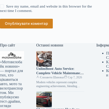
Save my name, email and website in this browser for the
next time I comment.
Опублікувати коментар
Про сайт
Останні новини
Інформ
П
С
«Мотовелоба
К
йк новини»
С
UnlimBoost Auto Service:
— портал для
К
Complete Vehicle Maintenance
тих, хто
и
& ECU Tuning
Єлизавета Шаповал
Сер 7, 2026
цікавиться
Modern vehicles represent complex
авто, мото та
engineering achievements, blending
велотранспор
sophisticated mechanical components
том. Ми
with intricate electronic management
публікуємо
systems. When searching for specialized
тест-драйви,
car…
огляди