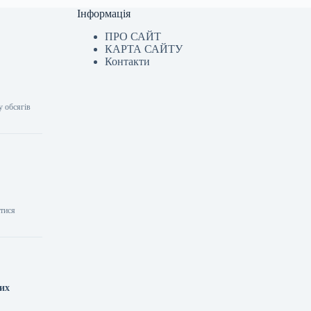
Інформація
ПРО САЙТ
КАРТА САЙТУ
Контакти
у обсягів
атися
них