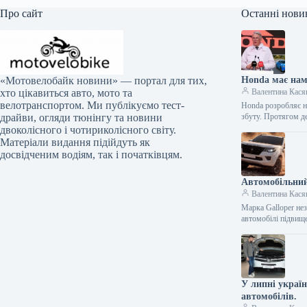
Про сайт
Останні нови
Honda має нам
«Мотовелобайк новини» — портал для тих,
Валентина Кася
хто цікавиться авто, мото та
велотранспортом. Ми публікуємо тест-
Honda розробляє но
збуту. Протягом д
драйви, огляди тюнінгу та новини
двоколісного і чотириколісного світу.
Матеріали видання підійдуть як
досвідченим водіям, так і початківцям.
Автомобільний
Валентина Кася
Марка Galloper нез
автомобілі підвищ
У липні украї
автомобілів.