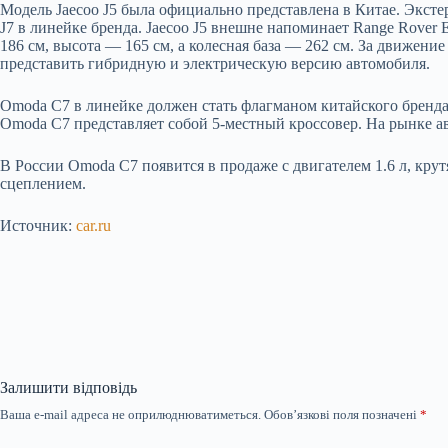
Модель Jaecoo J5 была официально представлена в Китае. Экстер
J7 в линейке бренда. Jaecoo J5 внешне напоминает Range Rover
186 см, высота — 165 см, а колесная база — 262 см. За движени
представить гибридную и электрическую версию автомобиля.
Omoda C7 в линейке должен стать флагманом китайского бренда.
Omoda C7 представляет собой 5-местный кроссовер. На рынке а
В России Omoda C7 появится в продаже с двигателем 1.6 л, кру
сцеплением.
Источник:
car.ru
Залишити відповідь
Ваша e-mail адреса не оприлюднюватиметься.
Обов’язкові поля позначені
*