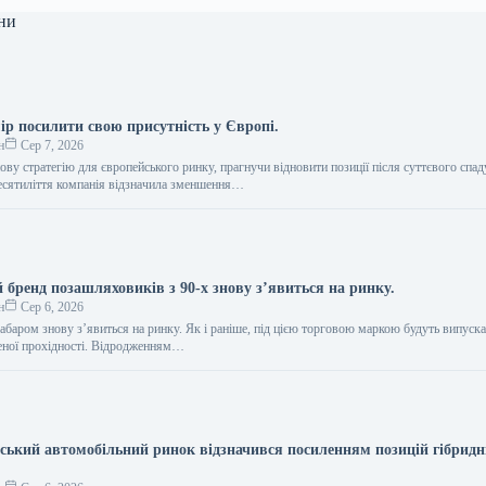
ни
ір посилити свою присутність у Європі.
н
Сер 7, 2026
ву стратегію для європейського ринку, прагнучи відновити позиції після суттєвого спад
есятиліття компанія відзначила зменшення…
 бренд позашляховиків з 90-х знову з’явиться на ринку.
н
Сер 6, 2026
абаром знову з’явиться на ринку. Як і раніше, під цією торговою маркою будуть випуск
еної прохідності. Відродженням…
нський автомобільний ринок відзначився посиленням позицій гібрид