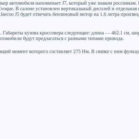
ьер автомобиля напоминает J7, который уже знаком россиянам. И
 Evoque. В салоне установлен вертикальный дисплей и отдельная
е Jaecoo J5 будет отвечать бензиновый мотор на 1.6 литра произ
 Габариты кузова кроссовера следующие: длина — 462.1 см, шири
втомобили будут предлагаться с разными типами привода.
тящий момент которого составляет 275 Нм. В связке с ним функ