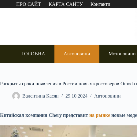
Перейти
ПРО САЙТ
КАРТА САЙТУ
Контакти
до
вмісту
ГОЛОВНА
Автоновини
Мотоновини
Раскрыты сроки появления в России новых кроссоверов Omoda и
Валентина Касян
29.10.2024
Автоновини
Китайская компания Chery представит
на рынке
новые модел