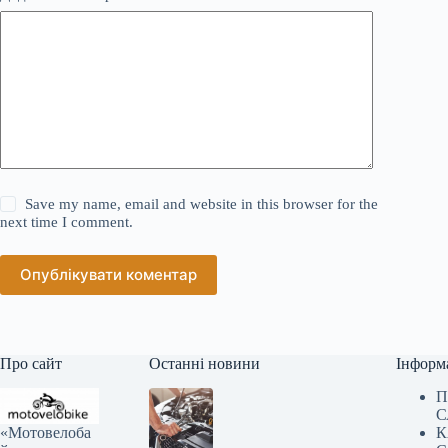
Save my name, email and website in this browser for the
next time I comment.
Опублікувати коментар
Про сайт
Останні новини
Інформ
П
С
«Мотовелоба
К