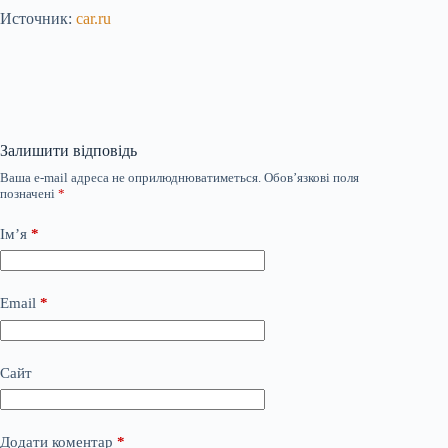
Источник:
car.ru
Залишити відповідь
Ваша e-mail адреса не оприлюднюватиметься.
Обов’язкові поля
позначені
*
Ім’я
*
Email
*
Сайт
Додати коментар
*