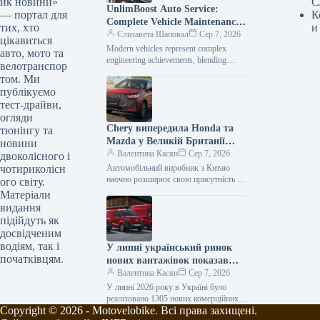
йк новини»
С
UnlimBoost Auto Service:
— портал для
К
Complete Vehicle Maintenance
тих, хто
и
& ECU Tuning
Єлизавета Шаповал
Сер 7, 2026
цікавиться
Modern vehicles represent complex
авто, мото та
engineering achievements, blending
велотранспор
sophisticated mechanical components
том. Ми
with intricate electronic management
публікуємо
systems. When searching for specialized
тест-драйви,
car…
огляди
Chery випередила Honda та
тюнінгу та
Mazda у Великій Британії
новини
лише за рік після своєї появи
Валентина Касян
Сер 7, 2026
двоколісного і
на ринку.
чотириколісн
Автомобільний виробник з Китаю
наочно розширює свою присутність на
ого світу.
британському ринку, здобувши 2-
Матеріали
відсоткову частку менш ніж за 12
видання
місяців від…
підійдуть як
досвідченим
водіям, так і
У липні український ринок
початківцям.
нових вантажівок показав
зростання продажів на 34
Валентина Касян
Сер 7, 2026
відсотки.
У липні 2026 року в Україні було
реалізовано 1305 нових комерційних
Copyright © 2026 - Motovelobike. Всі права захищені.
транспортних засобів, що включають