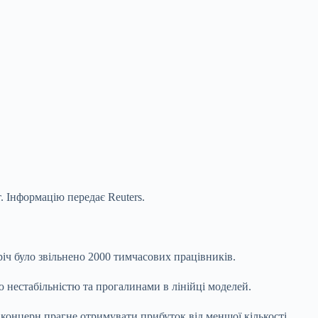
. Інформацію передає Reuters.
іч було звільнено 2000 тимчасових працівників.
нестабільністю та прогалинами в лінійці моделей.
и концерн прагне отримувати прибуток від меншої кількості