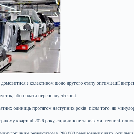
я домовитися з колективом щодо другого етапу оптимізації витрат
усток, аби надати персоналу чіткості.
тних одиниць протягом наступних років, після того, як минулор
ршому кварталі 2026 року, спричинене тарифами, геополітичною 
 минулорічним результатом у 280 000 реалізованих авто, оскільк