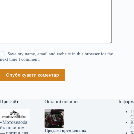
Save my name, email and website in this browser for the
next time I comment.
Опублікувати коментар
Про сайт
Останні новини
Інформ
П
С
«Мотовелоба
К
йк новини»
С
Продажі преміальних
— портал для
К