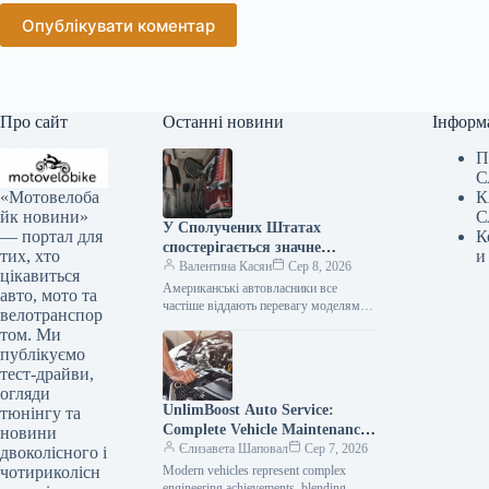
Опублікувати коментар
Про сайт
Останні новини
Інформ
П
С
«Мотовелоба
К
йк новини»
С
У Сполучених Штатах
— портал для
К
спостерігається значне
тих, хто
и
зниження популярності
Валентина Касян
Сер 8, 2026
цікавиться
елітних автомобілів.
Американські автовласники все
авто, мото та
частіше віддають перевагу моделям
велотранспор
від виробників масового сегмента,
том. Ми
аніж автомобілям преміум-класу. Дані,
публікуємо
зібрані J.D. Power за перше…
тест-драйви,
огляди
UnlimBoost Auto Service:
тюнінгу та
Complete Vehicle Maintenance
новини
& ECU Tuning
Єлизавета Шаповал
Сер 7, 2026
двоколісного і
чотириколісн
Modern vehicles represent complex
engineering achievements, blending