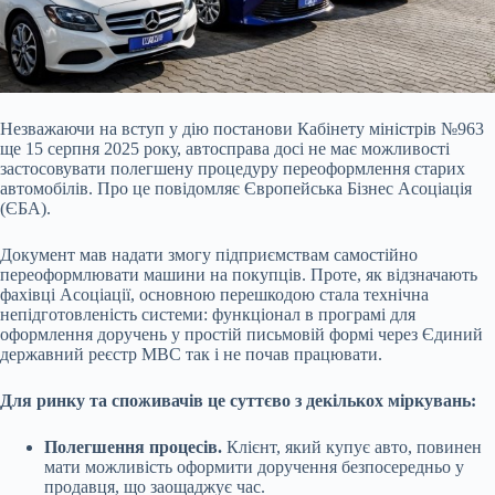
Незважаючи на вступ у дію постанови Кабінету міністрів №963
ще 15 серпня 2025 року, автосправа досі не має можливості
застосовувати полегшену процедуру переоформлення старих
автомобілів. Про це повідомляє Європейська Бізнес Асоціація
(ЄБА).
Документ мав надати змогу підприємствам самостійно
переоформлювати машини на покупців. Проте, як відзначають
фахівці Асоціації, основною перешкодою стала технічна
непідготовленість системи: функціонал в програмі для
оформлення доручень у простій письмовій формі через Єдиний
державний реєстр МВС так і не почав працювати.
Для ринку та споживачів це суттєво з декількох міркувань:
Полегшення процесів.
Клієнт, який купує авто, повинен
мати можливість оформити доручення безпосередньо у
продавця, що заощаджує час.