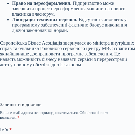
Право на переоформлення.
Підприємство може
завершити процес переоформлення машини на нового
власника власноруч.
Ліквідація технічних перепон.
Відсутність оновлень у
програмному забезпеченні фактично блокує виконання
діючої законодавчої норми.
Європейська Бізнес Асоціація звернулася до міністра внутрішніх
справ та очільника Головного сервісного центру МВС із запитом
якнайшвидше доопрацювати програмне забезпечення. Це
надасть можливість бізнесу надавати сервіси з перереєстрації
авто у повному обсязі згідно із законом.
Залишити відповідь
Ваша e-mail адреса не оприлюднюватиметься.
Обов’язкові поля
позначені
*
Ім’я
*