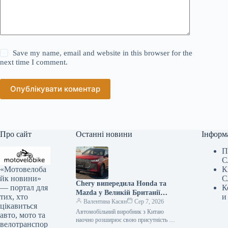
Save my name, email and website in this browser for the
next time I comment.
Опублікувати коментар
Про сайт
Останні новини
Інформ
П
С
«Мотовелоба
К
йк новини»
С
Chery випередила Honda та
— портал для
К
Mazda у Великій Британії
тих, хто
и
лише за рік після своєї появи
Валентина Касян
Сер 7, 2026
цікавиться
на ринку.
Автомобільний виробник з Китаю
авто, мото та
наочно розширює свою присутність на
велотранспор