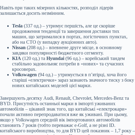
Навіть при таких мізерних кількостях, розподіл лідерів
залишається досить незмінним.
Tesla
(337 од.) – утримує першість, але це скоріше
продовження тенденції та завершення доставки тих
машин, що затрималися в портах, логістичних пунктах,
або на СТО (у випадку аукціонних авто).
Nissan
(208 од.) – впевнене друге місце, в основному
завдяки популярності бюджетного сегменту.
KIA
(120 од.) та
Hyundai
(96 од.) – корейський тандем
стабільно задовольняє потреби в «нових» та сучасних
кросоверах.
Volkswagen
(94 од.) – утримується в п’ятірці, хоча його
старіші «електрички» зараз зазнають значного тиску з боку
нових китайських моделей цієї марки.
Завершують десятку Audi, Renault, Chevrolet, Mercedes-Benz та
BYD. Присутність останньої марки в імпорті уживаних
автомобілів – цікавий знак того, що китайські «електрокари»
почали активно перепродаватися вже як уживані. При цьому,
якщо у Volkswagen середній вік імпортованих автомобілів
становить 7 років (тобто переважає e-Golf, а не різні ID.
китайського виробництва, то для BYD цей показник – 1,7 року –