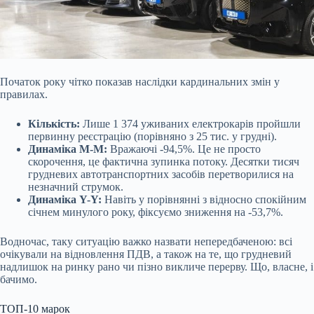
Початок року чітко показав наслідки кардинальних змін у
правилах.
Кількість:
Лише 1 374 уживаних електрокарів пройшли
первинну реєстрацію (порівняно з 25 тис. у грудні).
Динаміка M-M:
Вражаючі -94,5%. Це не просто
скорочення, це фактична зупинка потоку. Десятки тисяч
грудневих автотранспортних засобів перетворилися на
незначний струмок.
Динаміка Y-Y:
Навіть у порівнянні з відносно спокійним
січнем минулого року, фіксуємо зниження на -53,7%.
Водночас, таку ситуацію важко назвати непередбаченою: всі
очікували на відновлення ПДВ, а також на те, що грудневий
надлишок на ринку рано чи пізно викличе перерву. Що, власне, і
бачимо.
ТОП-10 марок