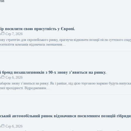
ни
ір посилити свою присутність у Європі.
н
Сер 7, 2026
ву стратегію для європейського ринку, прагнучи відновити позиції після суттєвого спад
есятиліття компанія відзначила зменшення…
 бренд позашляховиків з 90-х знову з’явиться на ринку.
н
Сер 6, 2026
абаром знову з’явиться на ринку. Як і раніше, під цією торговою маркою будуть випуск
еної прохідності. Відродженням…
нський автомобільний ринок відзначився посиленням позицій гібрид
н
Сер 6, 2026