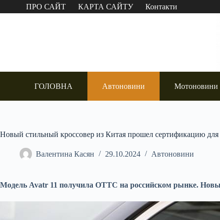
Перейти
ПРО САЙТ
КАРТА САЙТУ
Контакти
до
вмісту
ГОЛОВНА
Автоновини
Мотоновини
Новый стильный кроссовер из Китая прошел сертификацию для
Валентина Касян
29.10.2024
Автоновини
Модель Avatr 11 получила ОТТС на российском рынке. Нов