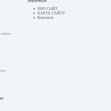
Інформація
ПРО САЙТ
КАРТА САЙТУ
Контакти
у обсягів
атися
них