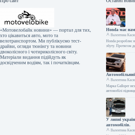
Про сайт
Останні нови
Honda має нам
«Мотовелобайк новини» — портал для тих,
Валентина Кася
хто цікавиться авто, мото та
велотранспортом. Ми публікуємо тест-
Honda розробляє но
збуту. Протягом д
драйви, огляди тюнінгу та новини
двоколісного і чотириколісного світу.
Матеріали видання підійдуть як
досвідченим водіям, так і початківцям.
Автомобільний
Валентина Кася
Марка Galloper нез
автомобілі підвищ
У липні украї
автомобілів.
Валентина Кася