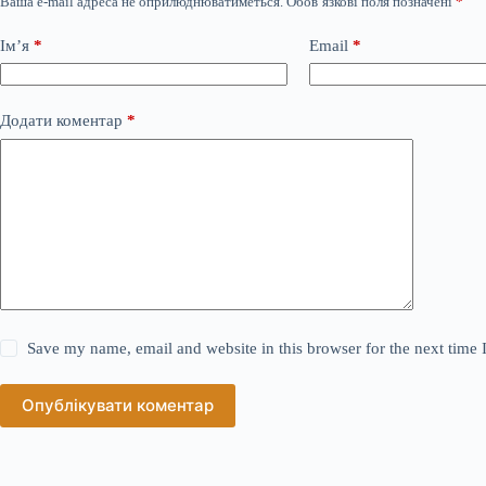
Ваша e-mail адреса не оприлюднюватиметься.
Обов’язкові поля позначені
*
Ім’я
*
Email
*
Додати коментар
*
Save my name, email and website in this browser for the next time
Опублікувати коментар