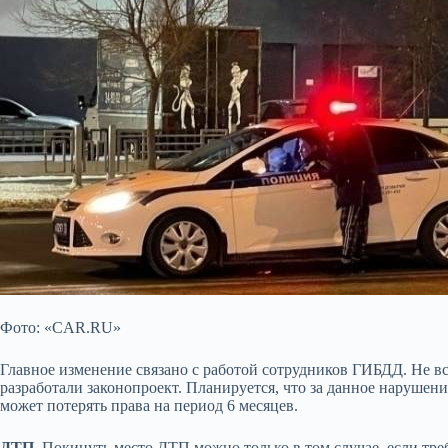
Фото: «CAR.RU»
Главное изменение связано с работой сотрудников ГИБДД. Не в
разработали законопроект. Планируется, что за данное нарушени
может потерять права на период 6 месяцев.
ДТП
. Покинуть место ДТП можно только в том случае, если тре