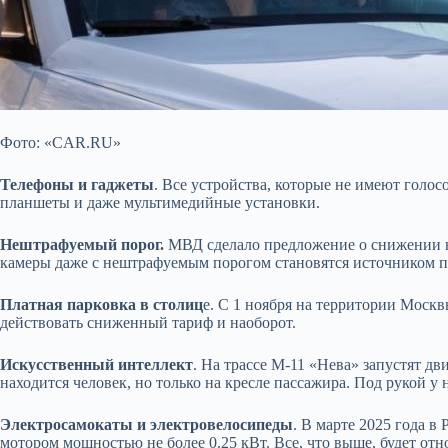
Фото: «CAR.RU»
Телефоны и гаджеты
. Все устройства, которые не имеют голос
планшеты и даже мультимедийные установки.
Нештрафуемый порог.
МВД сделало предложение о снижении не
камеры даже с нештрафуемым порогом становятся источником по
Платная парковка в столиц
е. С 1 ноября на территории Москв
действовать сниженный тариф и наоборот.
Искусственный интеллект
. На трассе М-11 «Нева» запустят д
находится человек, но только на кресле пассажира. Под рукой у 
Электросамокаты и электровелосипеды
. В марте 2025 года 
мотором мощностью не более 0.25 кВт. Все, что выше, будет от