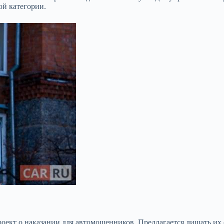
ой категории.
оект о наказании для автомошенников. Предлагается лишать их св