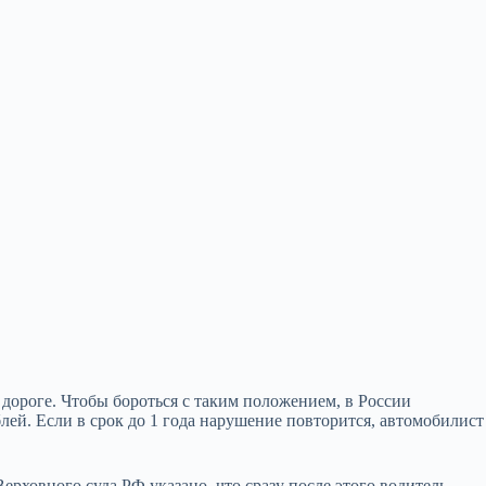
дороге. Чтобы бороться с таким положением, в России
блей. Если в срок до 1 года нарушение повторится, автомобилист
ерховного суда РФ указано, что сразу после этого водитель