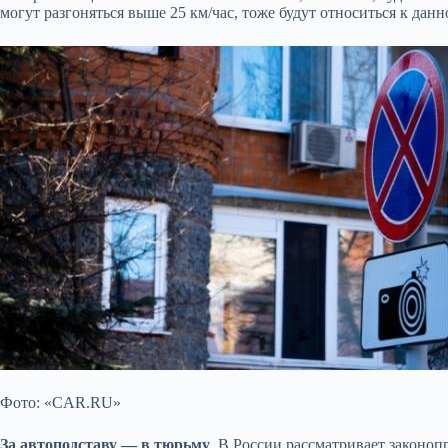
могут разгоняться выше 25 км/час, тоже будут относиться к данн
Фото: «CAR.RU»
За автоподставу — в тюрьму
. В России рассматривает законопр