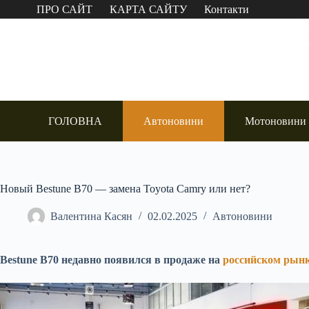
Перейти
ПРО САЙТ
КАРТА САЙТУ
Контакти
до
вмісту
ГОЛОВНА
Автоновини
Мотоновини
Новый Bestune B70 — замена Toyota Camry или нет?
Валентина Касян
02.02.2025
Автоновини
Bestune B70 недавно появился в продаже на
российском рын