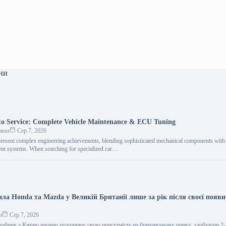
ни
o Service: Complete Vehicle Maintenance & ECU Tuning
овал
Сер 7, 2026
resent complex engineering achievements, blending sophisticated mechanical components with i
nt systems. When searching for specialized car…
ла Honda та Mazda у Великій Британії лише за рік після своєї появи
н
Сер 7, 2026
обник з Китаю наочно розширює свою присутність на британському ринку, здобувши 2-