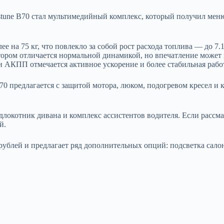
une B70 стал мультимедийный комплекс, который получил меню 
ее на 75 кг, что повлекло за собой рост расхода топлива — до 7.
 мотором отличается нормальной динамикой, но впечатление може
и АКПП отмечается активное ускорение и более стабильная рабо
70 предлагается с защитой мотора, люком, подогревом кресел и
одлокотник дивана и комплекс ассистентов водителя. Если рассм
й.
рублей и предлагает ряд дополнительных опций: подсветка сало