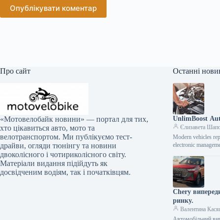
Опублікувати коментар
Про сайт
Останні нови
UnlimBoost Aut
«Мотовелобайк новини» — портал для тих,
Єлизавета Шап
хто цікавиться авто, мото та
велотранспортом. Ми публікуємо тест-
Modern vehicles rep
electronic manageme
драйви, огляди тюнінгу та новини
двоколісного і чотириколісного світу.
Матеріали видання підійдуть як
досвідченим водіям, так і початківцям.
Chery випереди
ринку.
Валентина Кася
Автомобільний вир