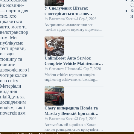
йк новини»
С
У Сполучених Штатах
— портал для
К
спостерігається значне
тих, хто
и
зниження популярності
Валентина Касян
Сер 8, 2026
цікавиться
елітних автомобілів.
Американські автовласники все
авто, мото та
частіше віддають перевагу моделям
велотранспор
від виробників масового сегмента,
том. Ми
аніж автомобілям преміум-класу. Дані,
публікуємо
зібрані J.D. Power за перше…
тест-драйви,
огляди
UnlimBoost Auto Service:
тюнінгу та
Complete Vehicle Maintenance
новини
& ECU Tuning
Єлизавета Шаповал
Сер 7, 2026
двоколісного і
чотириколісн
Modern vehicles represent complex
engineering achievements, blending
ого світу.
sophisticated mechanical components
Матеріали
with intricate electronic management
видання
systems. When searching for specialized
підійдуть як
car…
досвідченим
водіям, так і
Chery випередила Honda та
початківцям.
Mazda у Великій Британії
лише за рік після своєї появи
Валентина Касян
Сер 7, 2026
на ринку.
Автомобільний виробник з Китаю
наочно розширює свою присутність на