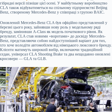
гібридні версії пізніше цієї осені.
У майбутньому виробництво
CLA також відбуватиметься на спільному підприємстві Beijing
Benz, створеному Mercedes-Benz у співпраці з групою BAIC.
Оновлений Mercedes-Benz CLA був офіційно представлений у
березні цього року, зайнявши нову роль у модельному ряді
бренду, замінивши A-Class як модель початкового рівня. Як
результат, CLA став новими «воротами» до досвіду Mercedes-
Benz, представляючи собою найдоступніший варіант для тих,
хто хоче володіти автомобілем від німецького люксового бренду.
Клієнти матимуть широкий вибір, включаючи традиційний
седан, універсал CLA Shooting Brake та два нещодавно оновлені
кросовери — GLA та GLB.