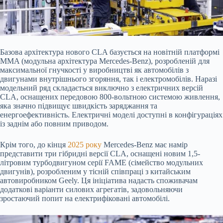
Базова архітектура нового CLA базується на новітній платформі
MMA (модульна архітектура Mercedes-Benz), розробленій для
максимальної гнучкості у виробництві як автомобілів з
двигунами внутрішнього згоряння, так і електромобілів. Наразі
модельний ряд складається виключно з електричних версій
CLA, оснащених передовою 800-вольтною системою живлення,
яка значно підвищує швидкість заряджання та
енергоефективність. Електричні моделі доступні в конфігураціях
із заднім або повним приводом.
Крім того, до кінця
2025 року
Mercedes-Benz має намір
представити три гібридні версії CLA, оснащені новим 1,5-
літровим турбодвигуном серії FAME (сімейство модульних
двигунів), розробленим у тісній співпраці з китайським
автовиробником Geely. Ця ініціатива надасть споживачам
додаткові варіанти силових агрегатів, задовольняючи
зростаючий попит на електрифіковані автомобілі.