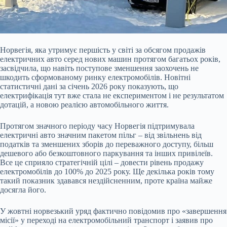
Норвегія, яка утримує першість у світі за обсягом продажів
електричних авто серед нових машин протягом багатьох років,
засвідчила, що навіть поступове зменшення заохочень не
шкодить сформованому ринку електромобілів. Новітні
статистичні дані за січень 2026 року показують, що
електрифікація тут вже стала не експериментом і не результатом
дотацій, а новою реалією автомобільного життя.
Протягом значного періоду часу Норвегія підтримувала
електричні авто значним пакетом пільг – від звільнень від
податків та зменшених зборів до переважного доступу, більш
дешевого або безкоштовного паркування та інших привілеїв.
Все це сприяло стратегічній цілі – довести рівень продажу
електромобілів до 100% до 2025 року. Ще декілька років тому
такий показник здавався нездійсненним, проте країна майже
досягла його.
У жовтні норвезький уряд фактично повідомив про «завершення
місії» у переході на електромобільний транспорт і заявив про