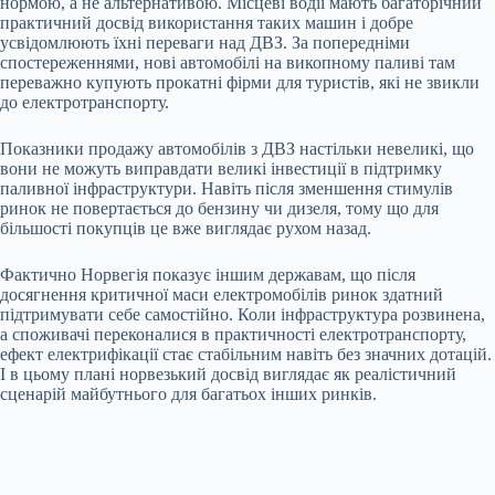
нормою, а не альтернативою. Місцеві водії мають багаторічний
практичний досвід використання таких машин і добре
усвідомлюють їхні переваги над ДВЗ. За попередніми
спостереженнями, нові автомобілі на викопному паливі там
переважно купують прокатні фірми для туристів, які не звикли
до електротранспорту.
Показники продажу автомобілів з ДВЗ настільки невеликі, що
вони не можуть виправдати великі інвестиції в підтримку
паливної інфраструктури. Навіть після зменшення стимулів
ринок не повертається до бензину чи дизеля, тому що для
більшості покупців це вже виглядає рухом назад.
Фактично Норвегія показує іншим державам, що після
досягнення критичної маси електромобілів ринок здатний
підтримувати себе самостійно. Коли інфраструктура розвинена,
а споживачі переконалися в практичності електротранспорту,
ефект електрифікації стає стабільним навіть без значних дотацій.
І в цьому плані норвезький досвід виглядає як реалістичний
сценарій майбутнього для багатьох інших ринків.