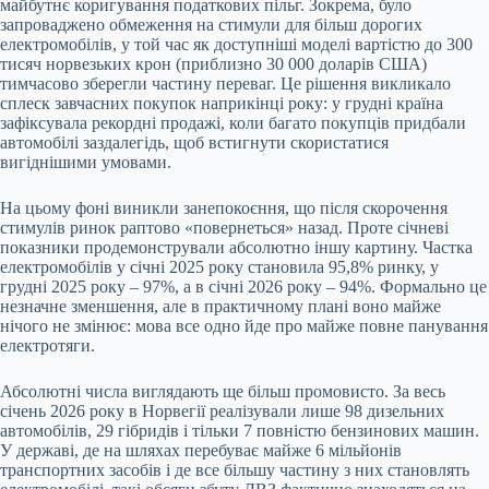
майбутнє коригування податкових пільг. Зокрема, було
запроваджено обмеження на стимули для більш дорогих
електромобілів, у той час як доступніші моделі вартістю до 300
тисяч норвезьких крон (приблизно 30 000 доларів США)
тимчасово зберегли частину переваг. Це рішення викликало
сплеск завчасних покупок наприкінці року: у грудні країна
зафіксувала рекордні продажі, коли багато покупців придбали
автомобілі заздалегідь, щоб встигнути скористатися
вигіднішими умовами.
На цьому фоні виникли занепокоєння, що після скорочення
стимулів ринок раптово «повернеться» назад. Проте січневі
показники продемонстрували абсолютно іншу картину. Частка
електромобілів у січні 2025 року становила 95,8% ринку, у
грудні 2025 року – 97%, а в січні 2026 року – 94%. Формально це
незначне зменшення, але в практичному плані воно майже
нічого не змінює: мова все одно йде про майже повне панування
електротяги.
Абсолютні числа виглядають ще більш промовисто. За весь
січень 2026 року в Норвегії реалізували лише 98 дизельних
автомобілів, 29 гібридів і тільки 7 повністю бензинових машин.
У державі, де на шляхах перебуває майже 6 мільйонів
транспортних засобів і де все більшу частину з них становлять