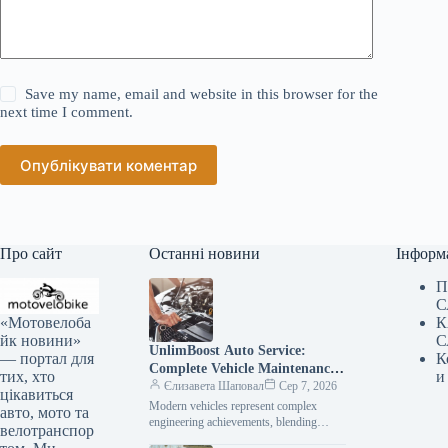
Save my name, email and website in this browser for the
next time I comment.
Опублікувати коментар
Про сайт
Останні новини
Інформ
П
С
«Мотовелоба
К
йк новини»
С
UnlimBoost Auto Service:
— портал для
К
Complete Vehicle Maintenance
тих, хто
и
& ECU Tuning
Єлизавета Шаповал
Сер 7, 2026
цікавиться
Modern vehicles represent complex
авто, мото та
engineering achievements, blending
велотранспор
sophisticated mechanical components