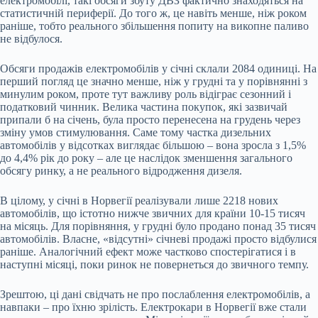
електромобілі, такі обсяги збуту ДВЗ фактично знаходяться на
статистичній периферії. До того ж, це навіть менше, ніж роком
раніше, тобто реального збільшення попиту на викопне паливо
не відбулося.
Обсяги продажів електромобілів у січні склали 2084 одиниці. На
перший погляд це значно менше, ніж у грудні та у порівнянні з
минулим роком, проте тут важливу роль відіграє сезонний і
податковий чинник. Велика частина покупок, які зазвичай
припали б на січень, була просто перенесена на грудень через
зміну умов стимулювання. Саме тому частка дизельних
автомобілів у відсотках виглядає більшою – вона зросла з 1,5%
до 4,4% рік до року – але це наслідок зменшення загального
обсягу ринку, а не реального відродження дизеля.
В цілому, у січні в Норвегії реалізували лише 2218 нових
автомобілів, що істотно нижче звичних для країни 10-15 тисяч
на місяць. Для порівняння, у грудні було продано понад 35 тисяч
автомобілів. Власне, «відсутні» січневі продажі просто відбулися
раніше. Аналогічний ефект може частково спостерігатися і в
наступні місяці, поки ринок не повернеться до звичного темпу.
Зрештою, ці дані свідчать не про послаблення електромобілів, а
навпаки – про їхню зрілість. Електрокари в Норвегії вже стали