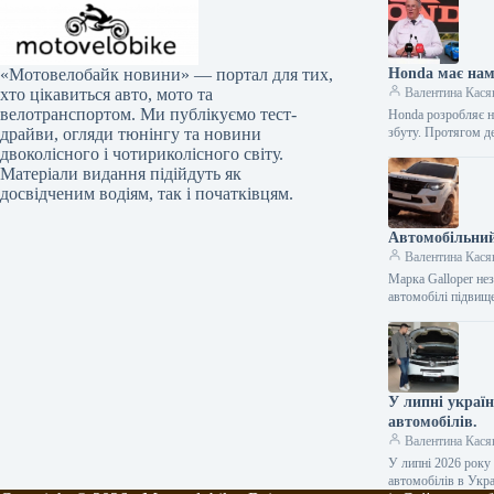
Honda має нам
«Мотовелобайк новини» — портал для тих,
Валентина Кася
хто цікавиться авто, мото та
велотранспортом. Ми публікуємо тест-
Honda розробляє но
збуту. Протягом д
драйви, огляди тюнінгу та новини
двоколісного і чотириколісного світу.
Матеріали видання підійдуть як
досвідченим водіям, так і початківцям.
Автомобільний
Валентина Кася
Марка Galloper нез
автомобілі підвищ
У липні украї
автомобілів.
Валентина Кася
У липні 2026 року
автомобілів в Укр