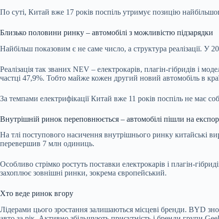
По суті, Китай вже 17 років поспіль утримує позицію найбільшог
Близько половини ринку – автомобілі з можливістю підзарядки
Найбільш показовим є не саме число, а структура реалізації. У
Реалізація так званих NEV – електрокарів, плагін-гібридів і мод
частці 47,9%. Тобто майже кожен другий новий автомобіль в краї
За темпами електрифікації Китай вже 11 років поспіль не має со
Внутрішній ринок переповнюється – автомобілі пішли на експор
На тлі поступового насичення внутрішнього ринку китайські вир
перевершив 7 млн одиниць.
Особливо стрімко ростуть поставки електрокарів і плагін-гібридів
захоплює зовнішні ринки, зокрема європейський.
Хто веде ринок вгору
Лідерами цього зростання залишаються місцеві бренди. BYD знов
авто за рік. Активно збільшують присутність і бренди групи Geel