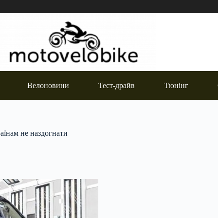
Велоновини
Тест-драйв
Тюнінг
аїнам не наздогнати