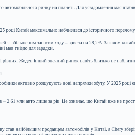
о автомобільного ринку на планеті. Для усвідомлення масштабів: 
 2025 році Китай максимально наблизився до історичного перелом
елей зі збільшеним запасом ходу – зросла на 28,2%. Загалом кита
ні мав гніздо для зарядки.
бі рівних. Жоден інший значний ринок навіть близько не наблизи
т
обники активно розшукують нові напрямки збуту. У 2025 році екс
 – 2,61 млн авто лише за рік. Це означає, що Китай вже не просто
у став найбільшим продавцем автомобілів у Китаї, а Chery збері
y, зокрема в сегменті доступних електрокарів.