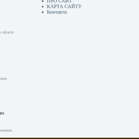
ПРО САЙТ
КАРТА САЙТУ
Контакти
у обсягів
атися
них
легкових