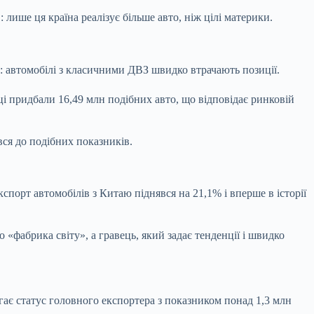
лише ця країна реалізує більше авто, ніж цілі материки.
у: автомобілі з класичними ДВЗ швидко втрачають позиції.
йці придбали 16,49 млн подібних авто, що відповідає ринковій
вся до подібних показників.
порт автомобілів з Китаю піднявся на 21,1% і вперше в історії
 «фабрика світу», а гравець, який задає тенденції і швидко
гає статус головного експортера з показником понад 1,3 млн