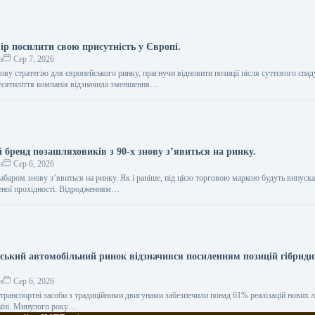
ір посилити свою присутність у Європі.
н
Сер 7, 2026
ву стратегію для європейського ринку, прагнучи відновити позиції після суттєвого спад
есятиліття компанія відзначила зменшення…
 бренд позашляховиків з 90-х знову з’явиться на ринку.
н
Сер 6, 2026
абаром знову з’явиться на ринку. Як і раніше, під цією торговою маркою будуть випуск
еної прохідності. Відродженням…
нський автомобільний ринок відзначився посиленням позицій гібрид
н
Сер 6, 2026
 транспортні засоби з традиційними двигунами забезпечили понад 61% реалізацій нових 
аїні. Минулого року…