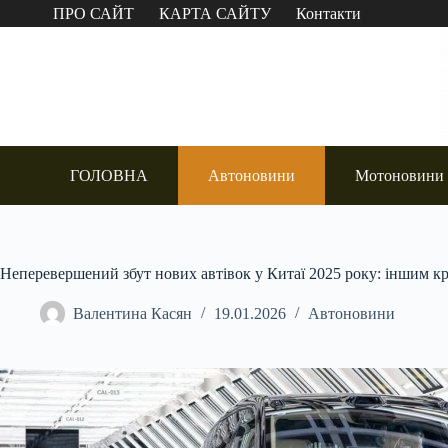
Перейти
ПРО САЙТ
КАРТА САЙТУ
Контакти
до
вмісту
ГОЛОВНА
Автоновини
Мотоновини
Неперевершений збут нових автівок у Китаї 2025 року: іншим кр
Валентина Касян
19.01.2026
Автоновини