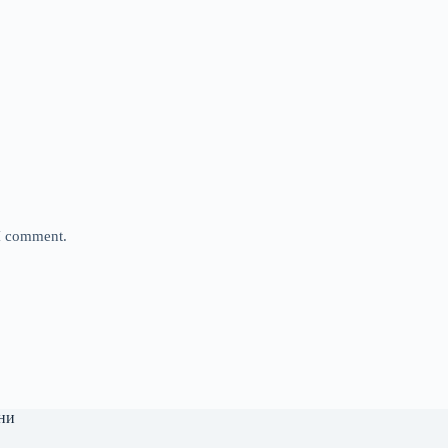
 I comment.
ни