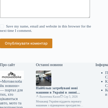
Save my name, email and website in this browser for the
next time I comment.
Опублікувати коментар
Про сайт
Останні новини
Інформ
П
С
«Мотовелоба
К
йк новини»
С
Найбільш затребувані нові
— портал для
К
машини в Україні в липні
тих, хто
и
2026 року
Валентина Касян
Сер 5, 2026
цікавиться
Мешканці України віддають перевагу
авто, мото та
машинам з підвищеною прохідністю.
велотранспор