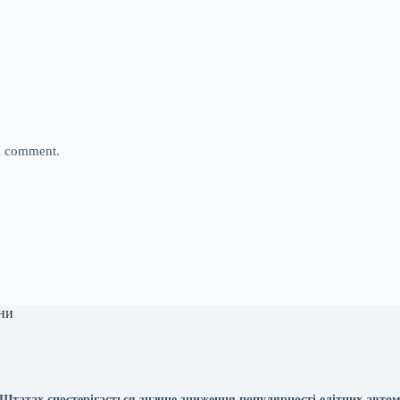
 I comment.
ни
Штатах спостерігається значне зниження популярності елітних автом