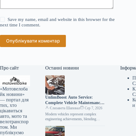
Save my name, email and website in this browser for the
next time I comment.
Опублікувати коментар
Про сайт
Останні новини
Інформ
П
С
«Мотовелоба
К
йк новини»
С
UnlimBoost Auto Service:
— портал для
К
Complete Vehicle Maintenance
тих, хто
и
& ECU Tuning
Єлизавета Шаповал
Сер 7, 2026
цікавиться
Modern vehicles represent complex
авто, мото та
engineering achievements, blending
велотранспор
sophisticated mechanical components
том. Ми
with intricate electronic management
публікуємо
systems. When searching for specialized