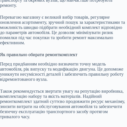
транспорту та окремих вузлів, що найчастіше потребують
ремонту.
Перевагою магазину є великий вибір товарів, регулярне
оновлення асортименту, зручний пошук за характеристиками та
можливість швидко підібрати необхідний комплект відповідно
до параметрів автомобіля. Це дозволяє мінімізувати ризик
помилки під час покупки та зробити ремонт максимально
ефективним.
Як правильно обирати ремонткомплект
Перед придбанням необхідно визначити точну модель
автомобіля, рік випуску та модифікацію двигуна. Це допоможе
уникнути несумісності деталей і забезпечить правильну роботу
відремонтованого вузла.
Також рекомендується звертати увагу на репутацію виробника,
комплектацію набору та якість матеріалів. Надійний
ремонткомплект здатний суттєво продовжити ресурс механізму,
знизити витрати на обслуговування автомобіля та забезпечити
безпечну експлуатацію транспортного засобу протягом
тривалого часу.