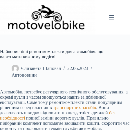
Перейти
до
вмісту
Найкорисніші ремонткомплекти для автомобіля: що
варто мати кожному водієві
Єлизавета Шаповал
22.06.2023
Автоновини
Автомобіль потребує регулярного технічного обслуговування, а
окремі вузли з часом зношуються навіть за дбайливої
експлуатації. Саме тому ремонткомплекти стали популярним
рішенням серед власників
транспортних засобів
. Вони
дозволяють швидко відновити працездатність деталей
без
необхідності
повної заміни дорогих вузлів. Правильно
підібраний комплект допомагає заощадити кошти, скоротити час
ремонту та продовжити термін служби автомобіля.