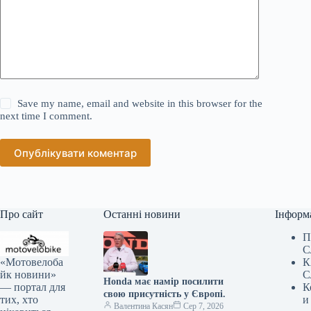
Save my name, email and website in this browser for the
next time I comment.
Опублікувати коментар
Про сайт
Останні новини
Інформ
П
С
«Мотовелоба
К
йк новини»
С
Honda має намір посилити
— портал для
К
свою присутність у Європі.
тих, хто
и
Валентина Касян
Сер 7, 2026