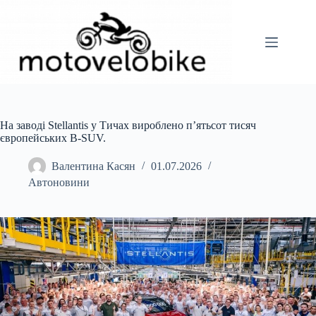
Перейти
до
вмісту
На заводі Stellantis у Тичах вироблено п’ятьсот тисяч
європейських B-SUV.
Валентина Касян
01.07.2026
Автоновини