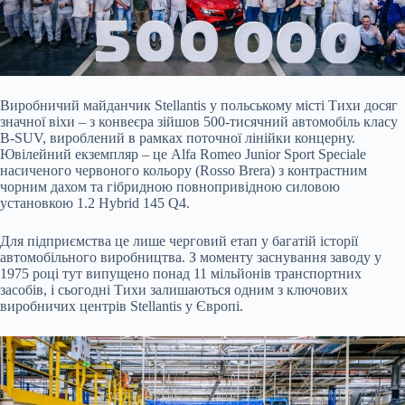
Виробничий майданчик Stellantis у польському місті Тихи досяг
значної віхи – з конвеєра зійшов 500-тисячний автомобіль класу
B-SUV, вироблений в рамках поточної лінійки концерну.
Ювілейний екземпляр – це Alfa Romeo Junior Sport Speciale
насиченого червоного кольору (Rosso Brera) з контрастним
чорним дахом та гібридною повнопривідною силовою
установкою 1.2 Hybrid 145 Q4.
Для підприємства це лише черговий етап у багатій історії
автомобільного виробництва. З моменту заснування заводу у
1975 році тут випущено понад 11 мільйонів транспортних
засобів, і сьогодні Тихи залишаються одним з ключових
виробничих центрів Stellantis у Європі.