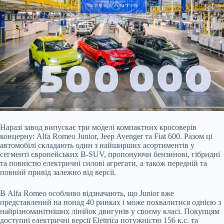
Наразі завод випускає три моделі компактних кросоверів
концерну: Alfa Romeo Junior, Jeep Avenger та Fiat 600. Разом ці
автомобілі складають один з найширших асортиментів у
сегменті європейських B-SUV, пропонуючи бензинові, гібридні
та повністю електричні силові агрегати, а також передній та
повний привід залежно від версії.
В Alfa Romeo особливо відзначають, що Junior вже
представлений на понад 40 ринках і може похвалитися однією з
найрізноманітніших лінійок двигунів у своєму класі. Покупцям
доступні електричні версії Elettrica потужністю 156 к.с. та