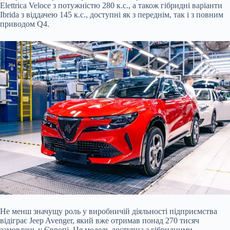
Elettrica Veloce з потужністю 280 к.с., а також гібридні варіанти
Ibrida з віддачею 145 к.с., доступні як з переднім, так і з повним
приводом Q4.
Не менш значущу роль у виробничій діяльності підприємства
відіграє Jeep Avenger, який вже отримав понад 270 тисяч
замовлень у Європі. Ця модель доступна з гібридними,