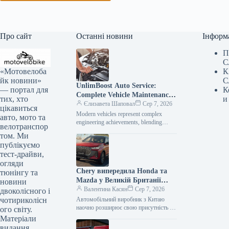
Про сайт
Останні новини
Інформ
П
С
«Мотовелоба
К
йк новини»
С
UnlimBoost Auto Service:
— портал для
К
Complete Vehicle Maintenance
тих, хто
и
& ECU Tuning
Єлизавета Шаповал
Сер 7, 2026
цікавиться
Modern vehicles represent complex
авто, мото та
engineering achievements, blending
велотранспор
sophisticated mechanical components
том. Ми
with intricate electronic management
публікуємо
systems. When searching for specialized
тест-драйви,
car…
огляди
Chery випередила Honda та
тюнінгу та
Mazda у Великій Британії
новини
лише за рік після своєї появи
Валентина Касян
Сер 7, 2026
двоколісного і
на ринку.
чотириколісн
Автомобільний виробник з Китаю
наочно розширює свою присутність на
ого світу.
британському ринку, здобувши 2-
Матеріали
відсоткову частку менш ніж за 12
видання