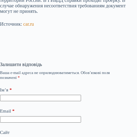
территории России. В ГИБДД справки проходят проерку. В
случае обнаружения несоответствия требованиям документ
могут не принять.
Источник:
car.ru
Залишити відповідь
Ваша e-mail адреса не оприлюднюватиметься.
Обов’язкові поля
позначені
*
Ім’я
*
Email
*
Сайт