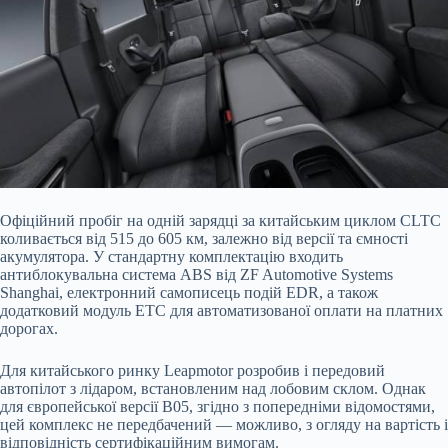
Офіційний пробіг на одній зарядці за китайським циклом CLTC
коливається від 515 до 605 км, залежно від версії та ємності
акумулятора. У стандартну комплектацію входить
антиблокувальна система ABS від ZF Automotive Systems
Shanghai, електронний самописець подій EDR, а також
додатковий модуль ETC для автоматизованої оплати на платних
дорогах.
Для китайського ринку Leapmotor розробив і передовий
автопілот з лідаром, встановленим над лобовим склом. Однак
для європейської версії B05, згідно з попередніми відомостями,
цей комплекс не передбачений — можливо, з огляду на вартість і
відповідність сертифікаційним вимогам.