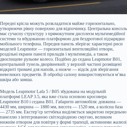
Передні крісла можуть розкладатися майже горизонтально,
утворюючи рівну поверхню для відпочинку. Центральна консоль
має сучасну структуру з прямокутним дисплеєм мультимедійної
системи та вбудованою платформою для бездротової підзарядки
мобільного телефона. Передня панель зберігає характерні риси
моделей Leapmotor — горизонтальні вентиляційні отвори,
роздільні екрани панелі приладів і мультимедіа, а також
двоспицеве рульове колесо. Подібно до седана Leapmotor B01,
центральний тунель дворівневий: у верхній частині розміщені
відкриті тримачі для напоїв, а нижче — відсік для зберігання
невеликих предметів. В обробці салону використовуються м’яка
шкіра або замша.
Модель Leapmotor Lafa 5 / B05 збудована на модульній
платформі LEAP 3.5, яка вже стала основою кросовера
Leapmotor B10 і седана B01. Габарити автомобіля: довжина —
4430 мм, ширина — 1880 мм, висота — 1520 мм, а колісна база
— 2735 мм. Екстер’єр хетчбека виділяється закритою передньою
панеллю з інтегрованою світлодіодною смугою, великим
нижнім отвором для повітря у формі трапеції, активними жалюзі