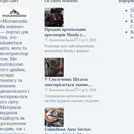
Про сайт
Останні новини
Інформ
П
С
«Мотовелоба
К
йк новини»
С
Продажі преміальних
— портал для
К
кросоверів Mazda у
тих, хто
и
Сполучених Штатах значно
Валентина Касян
Сер 9, 2026
цікавиться
зменшилися.
Реалізація двох найгабаритніших
авто, мото та
автомобілів Mazda у форматі
велотранспор
кросовера на території США значно
том. Ми
знизилася, проте компанія не має
публікуємо
наміру залучати клієнтів…
тест-драйви,
огляди
У Сполучених Штатах
тюнінгу та
спостерігається значне
новини
зниження популярності
Валентина Касян
Сер 8, 2026
двоколісного і
елітних автомобілів.
чотириколісн
Американські автовласники все
частіше віддають перевагу моделям
ого світу.
від виробників масового сегмента,
Матеріали
аніж автомобілям преміум-класу. Дані,
видання
зібрані J.D. Power за перше…
підійдуть як
досвідченим
водіям, так і
UnlimBoost Auto Service: