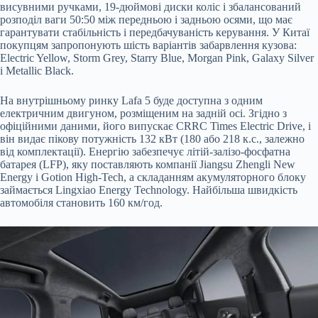
висувними ручками, 19-дюймові диски коліс і збалансований
розподіл ваги 50:50 між передньою і задньою осями, що має
гарантувати стабільність і передбачуваність керування. У Китаї
покупцям запропонують шість варіантів забарвлення кузова:
Electric Yellow, Storm Grey, Starry Blue, Morgan Pink, Galaxy Silver
і Metallic Black.
На внутрішньому ринку Lafa 5 буде доступна з одним
електричним двигуном, розміщеним на задній осі. Згідно з
офіційними даними, його випускає CRRC Times Electric Drive, і
він видає пікову потужність 132 кВт (180 або 218 к.с., залежно
від комплектації). Енергію забезпечує літій-залізо-фосфатна
батарея (LFP), яку поставляють компанії Jiangsu Zhengli New
Energy і Gotion High-Tech, а складанням акумуляторного блоку
займається Lingxiao Energy Technology. Найбільша швидкість
автомобіля становить 160 км/год.