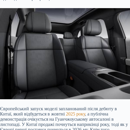
Європейський запуск моделі запланований після дебюту в
Китаї, який відбудеться в жовтні
2025 року
, а публічна
демонстрація очікується на Гуанчжоуському автосалоні в
листопаді. У Китаї продажі почнуться наприкінці року, тоді як у
Європі перші поставки почнуться в 2026-му. Крім того,