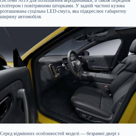
системи AGS для поліпшення аеродинаміки, а також переднім
сплітером і повітряними шторками. У задній частині кузова
розташована суцільна LED-смуга, яка підкреслює габаритну
ширину автомобіля.
Серед відмінних особливостей моделі — безрамні двері з