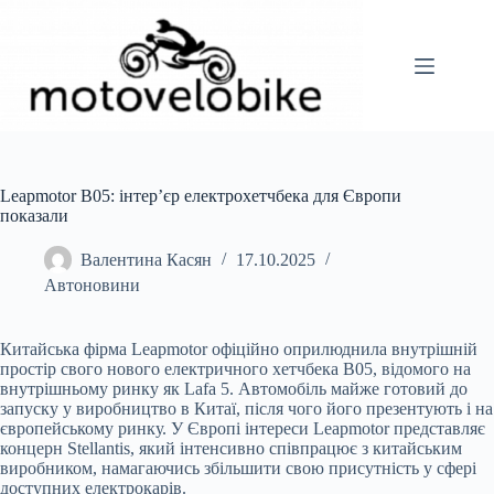
Перейти
до
вмісту
Leapmotor B05: інтер’єр електрохетчбека для Європи
показали
Валентина Касян
17.10.2025
Автоновини
Китайська фірма Leapmotor офіційно оприлюднила внутрішній
простір свого нового електричного хетчбека B05, відомого на
внутрішньому ринку як Lafa 5. Автомобіль майже готовий до
запуску у виробництво в Китаї, після чого його презентують і на
європейському ринку. У Європі інтереси Leapmotor представляє
концерн Stellantis, який інтенсивно співпрацює з китайським
виробником, намагаючись збільшити свою присутність у сфері
доступних електрокарів.