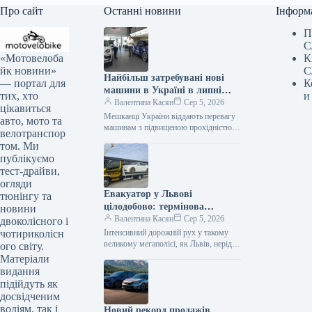
Про сайт
Останні новини
Інформ
П
С
«Мотовелоба
К
йк новини»
С
Найбільш затребувані нові
— портал для
К
машини в Україні в липні
тих, хто
и
2026 року
Валентина Касян
Сер 5, 2026
цікавиться
Мешканці України віддають перевагу
авто, мото та
машинам з підвищеною прохідністю.
велотранспор
Серед лідерів автомобільного ринку у
том. Ми
2026 році домінують кросовери. За
публікуємо
липень місяць…
тест-драйви,
огляди
Евакуатор у Львові
тюнінгу та
цілодобово: термінова
новини
автодопомога від Gold
Валентина Касян
Сер 5, 2026
двоколісного і
Evakuator
чотириколісн
Інтенсивний дорожній рух у такому
великому мегаполісі, як Львів, нерідко
ого світу.
супроводжується непередбачуваними
Матеріали
ситуаціями, поломками або ДТП. У
видання
подібних випадках водієві…
підійдуть як
досвідченим
водіям, так і
Новий рекорд продажів