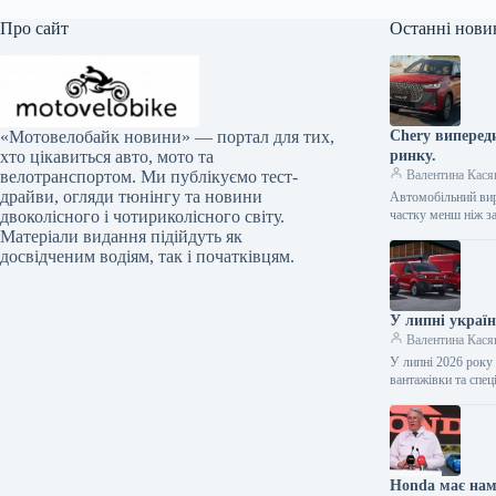
Про сайт
Останні нови
Chery випереди
«Мотовелобайк новини» — портал для тих,
ринку.
хто цікавиться авто, мото та
Валентина Кася
велотранспортом. Ми публікуємо тест-
драйви, огляди тюнінгу та новини
Автомобільний вир
частку менш ніж з
двоколісного і чотириколісного світу.
Матеріали видання підійдуть як
досвідченим водіям, так і початківцям.
У липні украї
Валентина Кася
У липні 2026 року
вантажівки та спец
Honda має нам