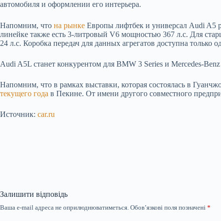
автомобиля и оформлении его интерьера.
Напомним, что
на рынке
Европы лифтбек и универсал Audi A5 р
линейке также есть 3-литровый V6 мощностью 367 л.с. Для стар
24 л.с. Коробка передач для данных агрегатов доступна только
Audi A5L станет конкурентом для BMW 3 Series и Mercedes-Ben
Напомним, что в рамках выставки, которая состоялась в Гуанчж
текущего года
в Пекине. От имени другого совместного предпри
Источник:
car.ru
Залишити відповідь
Ваша e-mail адреса не оприлюднюватиметься.
Обов’язкові поля позначені
*