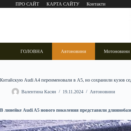
Перейти
ПРО САЙТ
КАРТА САЙТУ
Контакти
до
вмісту
ГОЛОВНА
Автоновини
Мотоновини
Китайскую Audi A4 переименовали в A5, но сохранили кузов се
Валентина Касян
19.11.2024
Автоновини
В линейке Audi A5 нового поколения представили длиннобаз