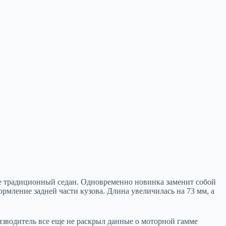
ще традиционный седан.
Одновременно новинка заменит собой
рмление задней части кузова. Длина увеличилась на 73 мм, а
изводитель все еще не раскрыл данные о моторной гамме