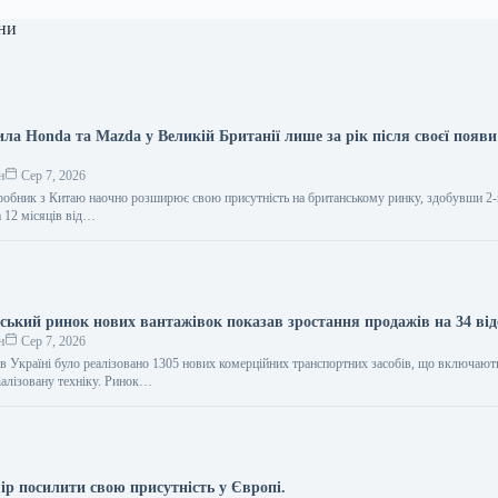
ни
ла Honda та Mazda у Великій Британії лише за рік після своєї появи
н
Сер 7, 2026
обник з Китаю наочно розширює свою присутність на британському ринку, здобувши 2-
а 12 місяців від…
нський ринок нових вантажівок показав зростання продажів на 34 від
н
Сер 7, 2026
 в Україні було реалізовано 1305 нових комерційних транспортних засобів, що включают
іалізовану техніку. Ринок…
ір посилити свою присутність у Європі.