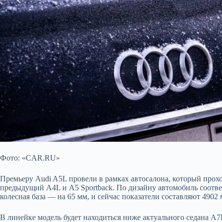
Фото: «CAR.RU»
Премьеру Audi A5L провели в рамках автосалона, который прохо
предыдущий A4L и A5 Sportback. По дизайну автомобиль соответ
колесная база — на 65 мм, и сейчас показатели составляют 4902
В линейке модель будет находиться ниже актуального седана A