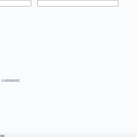
 I comment.
ни