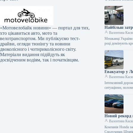
Найбільш затр
«Мотовелобайк новини» — портал для тих,
Валентина Кася
хто цікавиться авто, мото та
велотранспортом. Ми публікуємо тест-
Мешканці України 
році домінують кр
драйви, огляди тюнінгу та новини
двоколісного і чотириколісного світу.
Матеріали видання підійдуть як
досвідченим водіям, так і початківцям.
Евакуатор у Л
Валентина Кася
Інтенсивний дорож
ситуаціями, полом
Новий рекорд 
Валентина Кася
Компанія Honda за
Сполучених Штаті