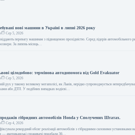
ебувані нові машини в Україні в липні 2026 року
н
Сер 5, 2026
віддають перевагу машинам з підвищеною прохідністю. Серед лідерів автомобільного р
осовери. За липень місяць…
ьвові цілодобово: термінова автодопомога від Gold Evakuator
н
Сер 5, 2026
ній рух у такому великому мегаполісі, як Львів, нерідко супроводжується непередбачув
ками або ДТП. У подібних випадках водієві…
продажів гібридних автомобілів Honda у Сполучених Штатах.
н
Сер 4, 2026
фіксувала рекордний обсяг реалізації автомобілів з гібридними силовими установками н
в — американські споживачі придбали 36…