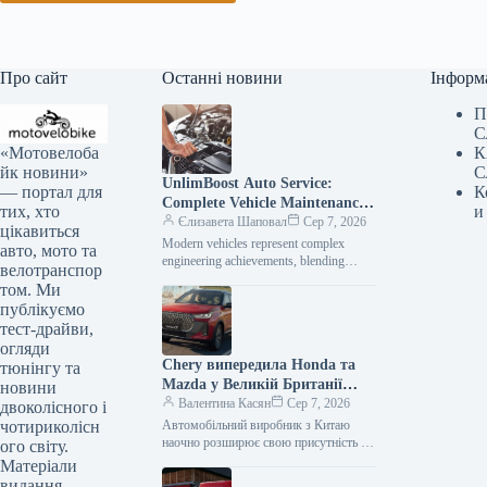
Про сайт
Останні новини
Інформ
П
С
«Мотовелоба
К
йк новини»
С
UnlimBoost Auto Service:
— портал для
К
Complete Vehicle Maintenance
тих, хто
и
& ECU Tuning
Єлизавета Шаповал
Сер 7, 2026
цікавиться
Modern vehicles represent complex
авто, мото та
engineering achievements, blending
велотранспор
sophisticated mechanical components
том. Ми
with intricate electronic management
публікуємо
systems. When searching for specialized
тест-драйви,
car…
огляди
Chery випередила Honda та
тюнінгу та
Mazda у Великій Британії
новини
лише за рік після своєї появи
Валентина Касян
Сер 7, 2026
двоколісного і
на ринку.
чотириколісн
Автомобільний виробник з Китаю
наочно розширює свою присутність на
ого світу.
британському ринку, здобувши 2-
Матеріали
відсоткову частку менш ніж за 12
видання