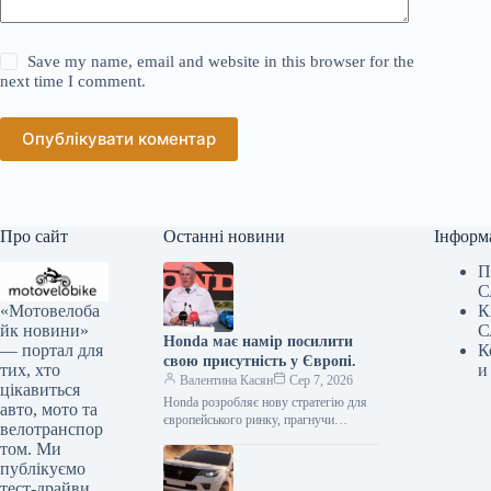
Save my name, email and website in this browser for the
next time I comment.
Опублікувати коментар
Про сайт
Останні новини
Інформ
П
С
«Мотовелоба
К
йк новини»
С
Honda має намір посилити
— портал для
К
свою присутність у Європі.
тих, хто
и
Валентина Касян
Сер 7, 2026
цікавиться
Honda розробляє нову стратегію для
авто, мото та
європейського ринку, прагнучи
велотранспор
відновити позиції після суттєвого
том. Ми
спаду обсягів збуту. Протягом
публікуємо
десятиліття компанія відзначила
тест-драйви,
зменшення…