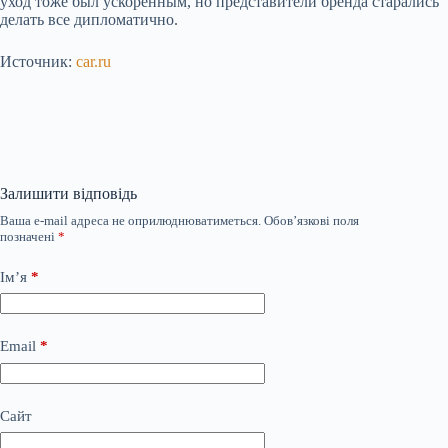
уход тоже был ускоренным, но представители бренда старались
делать все дипломатично.
Источник:
car.ru
Залишити відповідь
Ваша e-mail адреса не оприлюднюватиметься.
Обов’язкові поля
позначені
*
Ім’я
*
Email
*
Сайт