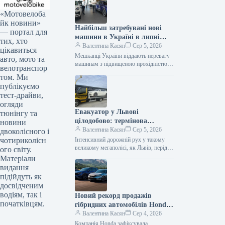
«Мотовелоба
йк новини»
Найбільш затребувані нові
— портал для
машини в Україні в липні
тих, хто
2026 року
Валентина Касян
Сер 5, 2026
цікавиться
Мешканці України віддають перевагу
авто, мото та
машинам з підвищеною прохідністю.
велотранспор
Серед лідерів автомобільного ринку у
том. Ми
2026 році домінують кросовери. За
публікуємо
липень місяць…
тест-драйви,
огляди
Евакуатор у Львові
тюнінгу та
цілодобово: термінова
новини
автодопомога від Gold
Валентина Касян
Сер 5, 2026
двоколісного і
Evakuator
чотириколісн
Інтенсивний дорожній рух у такому
великому мегаполісі, як Львів, нерідко
ого світу.
супроводжується непередбачуваними
Матеріали
ситуаціями, поломками або ДТП. У
видання
подібних випадках водієві…
підійдуть як
досвідченим
водіям, так і
Новий рекорд продажів
початківцям.
гібридних автомобілів Honda
у Сполучених Штатах.
Валентина Касян
Сер 4, 2026
Компанія Honda зафіксувала