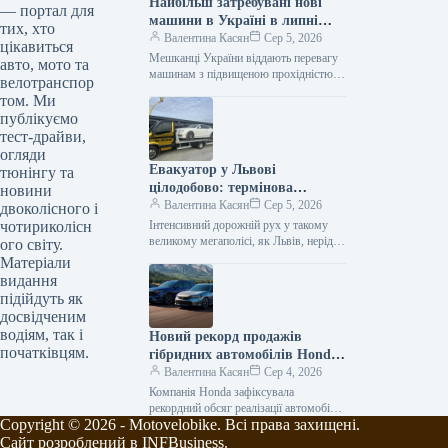
Найбільш затребувані нові
— портал для
машини в Україні в липні
тих, хто
2026 року
Валентина Касян
Сер 5, 2026
цікавиться
Мешканці України віддають перевагу
авто, мото та
машинам з підвищеною прохідністю.
велотранспор
Серед лідерів автомобільного ринку у
том. Ми
2026 році домінують кросовери. За
публікуємо
липень місяць…
тест-драйви,
огляди
Евакуатор у Львові
тюнінгу та
цілодобово: термінова
новини
автодопомога від Gold
Валентина Касян
Сер 5, 2026
двоколісного і
Evakuator
чотириколісн
Інтенсивний дорожній рух у такому
великому мегаполісі, як Львів, нерідко
ого світу.
супроводжується непередбачуваними
Матеріали
ситуаціями, поломками або ДТП. У
видання
подібних випадках водієві…
підійдуть як
досвідченим
водіям, так і
Новий рекорд продажів
початківцям.
гібридних автомобілів Honda
у Сполучених Штатах.
Валентина Касян
Сер 4, 2026
Компанія Honda зафіксувала
рекордний обсяг реалізації автомобілів
Copyright © 2026 - Motovelobike. Всі права захищені.
з гібридними силовими установками
на ринку Сполучених Штатів —
Сайт розроблений в INFBusiness.