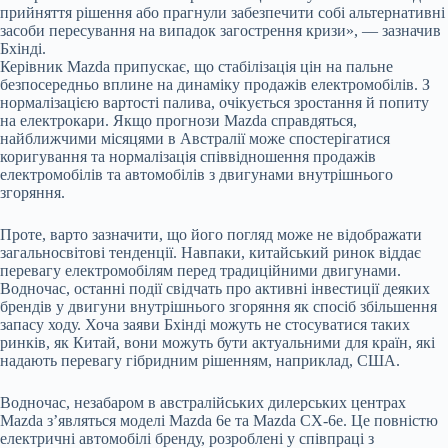
прийняття рішення або прагнули забезпечити собі альтернативні
засоби пересування на випадок загострення кризи», — зазначив
Бхінді.
Керівник Mazda припускає, що стабілізація цін на пальне
безпосередньо вплине на динаміку продажів електромобілів. З
нормалізацією вартості палива, очікується зростання й попиту
на електрокари. Якщо прогнози Mazda справдяться,
найближчими місяцями в Австралії може спостерігатися
коригування та нормалізація співвідношення продажів
електромобілів та автомобілів з двигунами внутрішнього
згоряння.
Проте, варто зазначити, що його погляд може не відображати
загальносвітові тенденції. Навпаки, китайський ринок віддає
перевагу електромобілям перед традиційними двигунами.
Водночас, останні події свідчать про активні інвестиції деяких
брендів у двигуни внутрішнього згоряння як спосіб збільшення
запасу ходу. Хоча заяви Бхінді можуть не стосуватися таких
ринків, як Китай, вони можуть бути актуальними для країн, які
надають перевагу гібридним рішенням, наприклад, США.
Водночас, незабаром в австралійських дилерських центрах
Mazda з’являться моделі Mazda 6e та Mazda CX-6e. Це повністю
електричні автомобілі бренду, розроблені у співпраці з