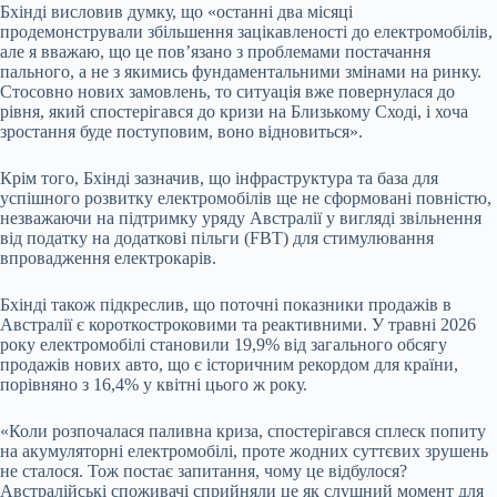
Бхінді висловив думку, що «останні два місяці
продемонстрували збільшення зацікавленості до електромобілів,
але я вважаю, що це пов’язано з проблемами постачання
пального, а не з якимись фундаментальними змінами на ринку.
Стосовно нових замовлень, то ситуація вже повернулася до
рівня, який спостерігався до кризи на Близькому Сході, і хоча
зростання буде поступовим, воно відновиться».
Крім того, Бхінді зазначив, що інфраструктура та база для
успішного розвитку електромобілів ще не сформовані повністю,
незважаючи на підтримку уряду Австралії у вигляді звільнення
від податку на додаткові пільги (FBT) для стимулювання
впровадження електрокарів.
Бхінді також підкреслив, що поточні показники продажів в
Австралії є короткостроковими та реактивними. У травні 2026
року електромобілі становили 19,9% від загального обсягу
продажів нових авто, що є історичним рекордом для країни,
порівняно з 16,4% у квітні цього ж року.
«Коли розпочалася паливна криза, спостерігався сплеск попиту
на акумуляторні електромобілі, проте жодних суттєвих зрушень
не сталося. Тож постає запитання, чому це відбулося?
Австралійські споживачі сприйняли це як слушний момент для