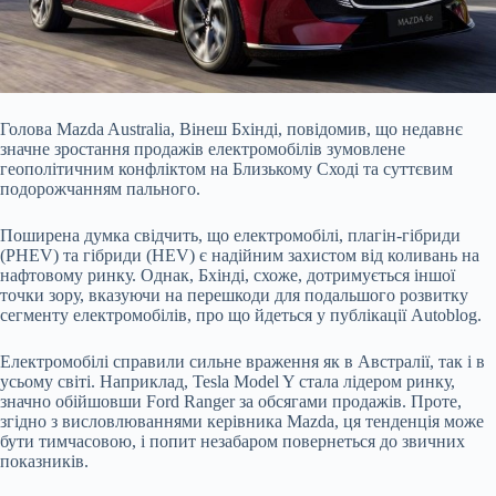
Голова Mazda Australia, Вінеш Бхінді, повідомив, що недавнє
значне зростання продажів електромобілів зумовлене
геополітичним конфліктом на Близькому Сході та суттєвим
подорожчанням пального.
Поширена думка свідчить, що електромобілі, плагін-гібриди
(PHEV) та гібриди (HEV) є надійним захистом від коливань на
нафтовому ринку. Однак, Бхінді, схоже, дотримується іншої
точки зору, вказуючи на перешкоди для подальшого розвитку
сегменту електромобілів, про що йдеться у публікації Autoblog.
Електромобілі справили сильне враження як в Австралії, так і в
усьому світі. Наприклад, Tesla Model Y стала лідером ринку,
значно обійшовши Ford Ranger за обсягами продажів. Проте,
згідно з висловлюваннями керівника Mazda, ця тенденція може
бути тимчасовою, і попит незабаром повернеться до звичних
показників.