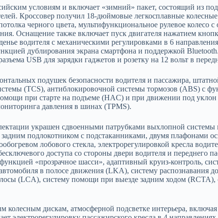
ийским условиям и включает «зимний» пакет, состоящий из подо
ителей. Кроссовер получил 18-дюймовые легкосплавные колесные
толка черного цвета, мультифункциональное рулевое колесо с о
ения. Оснащение также включает пуск двигателя нажатием кнопк
сиденье водителя с механическими регулировками в 6 направлен
кцией дублирования экрана смартфона и поддержкой Bluetooth.
 разъема USB для зарядки гаджетов и розетку на 12 вольт в пере
ронтальных подушек безопасности водителя и пассажира, штатн
истемы (TCS), антиблокировочной системы тормозов (ABS) с фу
мощи при старте на подъеме (HАC) и при движении под уклон (
мониторинга давления в шинах (TPMS).
мплектации украшен сдвоенными патрубками выхлопной системы
и, задним подлокотником с подстаканниками, двумя плафонами о
рообогревом лобового стекла, электрорегулировкой кресла води
 бесключевого доступа со стороны двери водителя и переднего 
 с функцией «прозрачное шасси», адаптивный круиз-контроль, с
втомобиля в полосе движения (LKA), систему распознавания до
олосы (LCA), систему помощи при выезде задним ходом (RCTA),
 колесным дискам, атмосферной подсветке интерьера, включая 
ает электрорегулировку пассажирского кресла в 4 направлениях