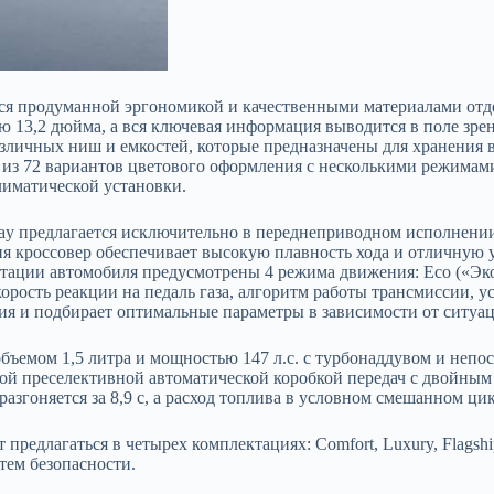
тся продуманной эргономикой и качественными материалами от
ю 13,2 дюйма, а вся ключевая информация выводится в поле зр
зличных ниш и емкостей, которые предназначены для хранения ве
ь из 72 вариантов цветового оформления с несколькими режимам
лиматической установки.
ray предлагается исключительно в переднеприводном исполнени
тия кроссовер обеспечивает высокую плавность хода и отличную 
атации автомобиля предусмотрены 4 режима движения: Eco («Эк
рость реакции на педаль газа, алгоритм работы трансмиссии, ус
ия и подбирает оптимальные параметры в зависимости от ситуа
объемом 1,5 литра и мощностью 147 л.с. с турбонаддувом и не
атой преселективной автоматической коробкой передач с двойны
азгоняется за 8,9 с, а расход топлива в условном смешанном цик
предлагаться в четырех комплектациях: Comfort, Luxury, Flagship
тем безопасности.