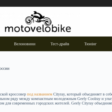
Велоновини
Тест-драйв
Тюнінг
России
дской кроссовер
под названием
Cityray, который объединяет в се
ельном ряду между компактным молодежным Geely Coolray и
уль
для современных городских жителей. Geely Cityray объединяет в