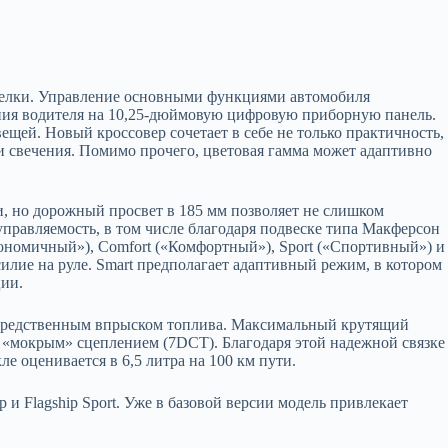
делки. Управление основными функциями автомобиля
ения водителя на 10,25-дюймовую цифровую приборную панель.
щей. Новый кроссовер сочетает в себе не только практичность,
и свечения. Помимо прочего, цветовая гамма может адаптивно
и, но дорожный просвет в 185 мм позволяет не слишком
управляемость, в том числе благодаря подвеске типа Макферсон
ономичный»), Comfort («Комфортный»), Sport («Спортивный») и
илие на руле. Smart предполагает адаптивный режим, в котором
ции.
посредственным впрыском топлива. Максимальный крутящий
м «мокрым» сцеплением (7DCT). Благодаря этой надежной связке
ле оценивается в 6,5 литра на 100 км пути.
 и Flagship Sport. Уже в базовой версии модель привлекает