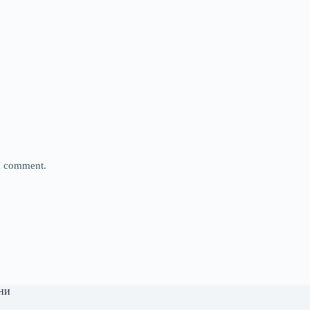
 I comment.
ни