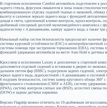
В стартовом исполнении Comfort автомобиль подготовлен к росс
заднего стекла, форсунок омывателя и зоны покоя стеклоочист
комбинированную отделку сидений тканью и экокожей, обивку по
вылету и салонное зеркало заднего вида с функцией автозатемн
дождя и света, однозонный климат-контроль, круиз-контроль, 
дюймовый сенсорный дисплей мультимедийного комплекса с фун
аудиосистему с 4 динамиками, камеру заднего вида, а также три
Начальный набор систем безопасности предполагает наличие ф
системы курсовой устойчивости (ESС) и антипробуксовочной с
системы помощи при экстренном торможении (EBA), системы по
функцией удержания автомобиля на месте Auto Hold и датчика 
Кроссовер в исполнении Luxury в дополнение к стартовой ко
дополняется отделкой сидений и вставками в дверях из экокож
дальним светом фар (IHBC), подогревом задних сидений, элект
зеркал заднего вида, аудиосистемой с 6 динамиками и системой
6 подушек безопасности, систему камер кругового обзора 360°
фронтального столкновения (CMSF и AEB), систему удержания а
(HWA), систему контроля слепых зон (BSD), ассистент смены п
(DOW) и задние датчики парковки.
Версию Flagship можно отличить по 19-дюймовым легкосплавным
козырьках и перчаточному ящику. Кроме того, автомобиль получ