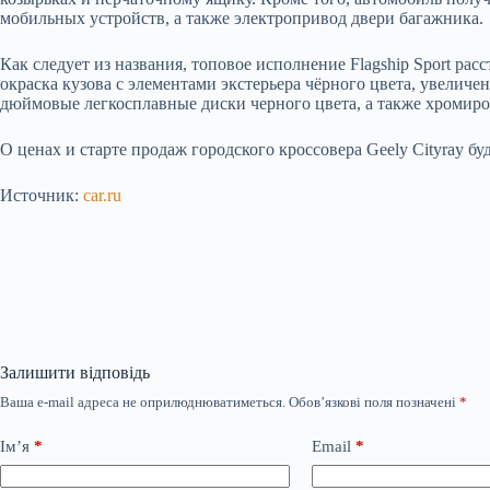
мобильных устройств, а также электропривод двери багажника.
Как следует из названия, топовое исполнение Flagship Sport рас
окраска кузова с элементами экстерьера чёрного цвета, увелич
дюймовые легкосплавные диски черного цвета, а также хромиро
О ценах и старте продаж городского кроссовера Geely Cityray б
Источник:
car.ru
Залишити відповідь
Ваша e-mail адреса не оприлюднюватиметься.
Обов’язкові поля позначені
*
Ім’я
*
Email
*