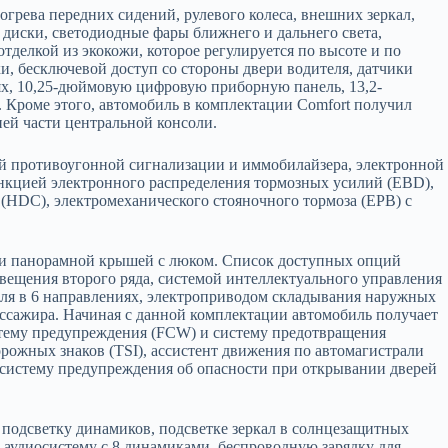
грева передних сидений, рулевого колеса, внешних зеркал,
 диски, светодиодные фары ближнего и дальнего света,
тделкой из экокожи, которое регулируется по высоте и по
и, бесключевой доступ со стороны двери водителя, датчики
иях, 10,25-дюймовую цифровую приборную панель, 13,2-
 Кроме этого, автомобиль в комплектации Comfort получил
дней части центральной консоли.
ой противоугонной сигнализации и иммобилайзера, электронной
нкцией электронного распределения тормозных усилий (EBD),
HDC), электромеханического стояночного тормоза (EPB) с
 и панорамной крышей с люком. Список доступных опций
свещения второго ряда, системой интеллектуального управления
теля в 6 направлениях, электроприводом складывания наружных
пассажира. Начиная с данной комплектации автомобиль получает
истему предупреждения (FCW) и систему предотвращения
рожных знаков (TSI), ассистент движения по автомагистрали
 систему предупреждения об опасности при открывании дверей
подсветку динамиков, подсветке зеркал в солнцезащитных
, аудиосистему с 8 динамиками, беспроводную зарядку для