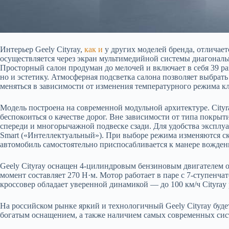
Интерьер Geely Cityray,
как и
у других моделей бренда, отличае
осуществляется через экран мультимедийной системы диагональ
Просторный салон продуман до мелочей и включает в себя 39 ра
но и эстетику. Атмосферная подсветка салона позволяет выбрат
меняться в зависимости от изменения температурного режима к
Модель построена на современной модульной архитектуре. City
беспокоиться о качестве дорог. Вне зависимости от типа покры
спереди и многорычажной подвеске сзади. Для удобства эксплу
Smart («Интеллектуальный»). При выборе режима изменяются ско
автомобиль самостоятельно приспосабливается к манере вожден
Geely Cityray оснащен 4-цилиндровым бензиновым двигателем 
момент составляет 270 Н·м. Мотор работает в паре с 7-ступенч
кроссовер обладает уверенной динамикой — до 100 км/ч Cityray р
На российском рынке яркий и технологичный Geely Cityray будет 
богатым оснащением, а также наличием самых современных сис