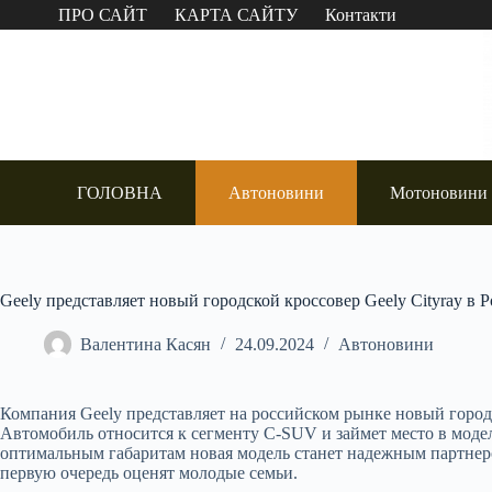
Перейти
ПРО САЙТ
КАРТА САЙТУ
Контакти
до
вмісту
ГОЛОВНА
Автоновини
Мотоновини
Geely представляет новый городской кроссовер Geely Cityray в 
Валентина Касян
24.09.2024
Автоновини
Компания Geely представляет на российском рынке новый горо
Автомобиль относится к сегменту C-SUV и займет место в мод
оптимальным габаритам новая модель станет надежным партнером 
первую очередь оценят молодые семьи.