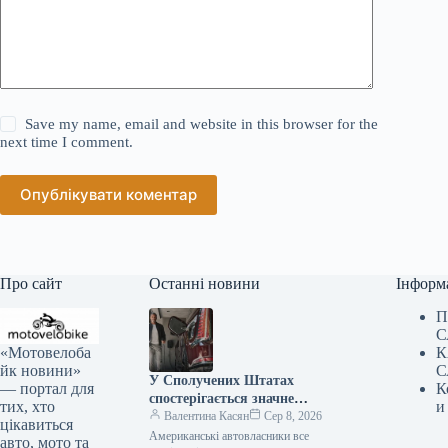
Save my name, email and website in this browser for the
next time I comment.
Опублікувати коментар
Про сайт
Останні новини
Інформ
П
С
«Мотовелоба
К
йк новини»
С
У Сполучених Штатах
— портал для
К
спостерігається значне
тих, хто
и
зниження популярності
Валентина Касян
Сер 8, 2026
цікавиться
елітних автомобілів.
Американські автовласники все
авто, мото та