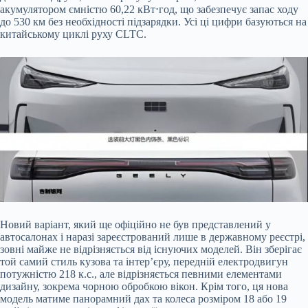
акумулятором ємністю 60,22 кВт⋅год, що забезпечує запас ходу
до 530 км без необхідності підзарядки. Усі ці цифри базуються на
китайському циклі руху CLTC.
Новий варіант, який ще офіційно не був представлений у
автосалонах і наразі зареєстрований лише в державному реєстрі,
зовні майже не відрізняється від існуючих моделей. Він зберігає
той самий стиль кузова та інтер’єру, передній електродвигун
потужністю 218 к.с., але відрізняється певними елементами
дизайну, зокрема чорною обробкою вікон. Крім того, ця нова
модель матиме панорамний дах та колеса розміром 18 або 19