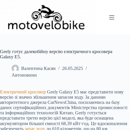
Перейти
до
вмісту
Geely готує далекобійну версію електричного кросовера
Galaxy E5.
Валентина Касян
26.05.2025
Автоновини
Електричний кросовер
Geely Galaxy E5 має представити нову
версію зі значно збільшеним запасом ходу. За даними
авторитетного джерела CarNewsChina, посилаючись на базу
даних сертифікаційних документів Міністерства промисловості
та інформаційних технологій Китаю, Geely готується
представити третю версію цієї моделі, яка буде оснащена
акумулятором більшої ємності 68,39 кВт⋅год. Це вдосконалення
забезпечить
запас ходу
до 610 кілометрів, що на 80 км