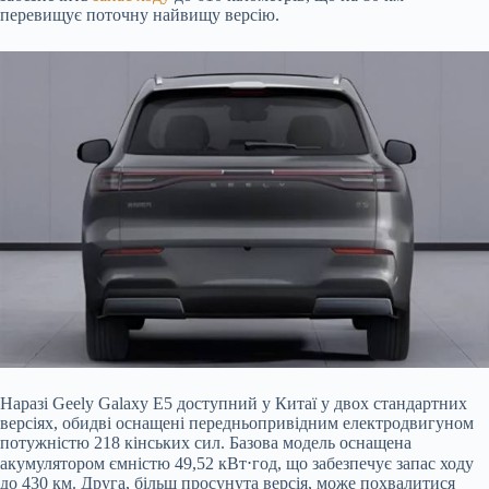
перевищує поточну найвищу версію.
Наразі Geely
Galaxy E5 доступний у Китаї у двох стандартних
версіях, обидві оснащені передньопривідним електродвигуном
потужністю 218 кінських сил. Базова модель оснащена
акумулятором ємністю 49,52 кВт⋅год, що забезпечує запас ходу
до 430 км. Друга, більш просунута версія, може похвалитися