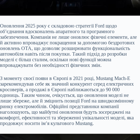
Оновлення 2025 року є складовою стратегії Ford щодо
об’єднання вдосконалень апаратного та програмного
забезпечення. Компанія не лише оновлює фізичні елементи, але
й активно впроваджує покращення за допомогою бездротових
оновлень OTA, що дозволяє розширювати функціональність
автомобіля навіть після покупки. Такий підхід до розробки
моделі є більш сталим, оскільки нові функції можна
впроваджувати без необхідності фізичних змін.
З моменту своєї появи в Європі в 2021 році, Mustang Mach-E
зарекомендував себе як значний конкурент серед електричних
кросоверів, а продажі в Європі наближаються до 90 000
одиниць. Таким чином, очікується, що оновлення моделі не
лише збереже, але й зміцнить позиції Ford на швидкозмінному
ринку електромобілів. Офіційні представники компанії
наголошують, що майбутні оновлення будуть зосереджені на
комфорті, ефективності та збереженні унікальності моделі, яка
продовжує носити ім’я культового Mustang.