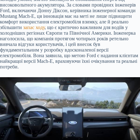
високовольтного акумулятора. За словами провідних інженерів
Ford, включаючи Донну Діксон, керівника інженерної команди
Mustang Mach-E, ця інновація має на меті не лише підвищити
комфорт використання електромобіля взимку, але й реально
збільшити
запас ходу
, що є критично важливим для водіїв у
холодніших регіонах Європи та Північної Америки. Інженерка
наголосила, що компанія протягом чотирьох років ретельно
вивчала відгуки користувачів, і цей внесок був
фундаментальним у розробку вдосконаленої версії
електромобіля. Вона заявила, що метою Ford є надання клієнтам
найкращої версії Mach-E, враховуючи їхні очікування та реальні
потреби.