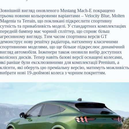
Зовнішній вигляд оновленого Mustang Mach-E покращено
трьома новими
кольоровими варіантами – Velocity Blue, Molten
Magenta та Terrain, що покликані підкреслити спортивну
сутність та привабливість моделі. У стандартних комплектаціях
передній бампер має чорний спліттер, що сприяє більш
агресивному вигляду. Тим часом спортивна версія GT
демонструє нову решітку радіатора, натхненну класичними
спортивними моделями, що ще більше підкреслює динамічний
вигляд автомобіля. Інженери також оновили вибір доступних
колісних дисків. Тепер навіть базові версії оснащені колесами,
які раніше були ексклюзивними для комплектації Premium, а
клієнти, які оберуть цю преміальну версію, матимуть можливість
вибрати нові 19-дюймові колеса з чорним покриттям.