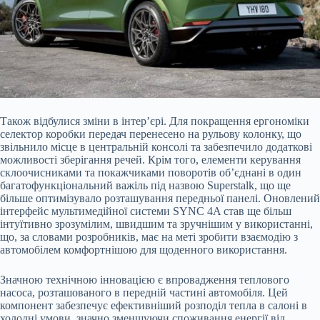
Також відбулися зміни в інтер’єрі. Для покращення ергономіки
селектор коробки передач перенесено на рульову колонку, що
звільнило місце в центральній консолі та забезпечило додаткові
можливості зберігання речей. Крім того, елементи керування
склоочисниками та покажчиками поворотів об’єднані в один
багатофункціональний важіль під назвою Superstalk, що ще
більше оптимізувало розташування передньої панелі. Оновлений
інтерфейс мультимедійної системи SYNC 4A став ще більш
інтуїтивно зрозумілим, швидшим та зручнішим у використанні,
що, за словами розробників, має на меті зробити взаємодію з
автомобілем комфортнішою для щоденного використання.
Значною технічною інновацією є впровадження теплового
насоса, розташованого в передній частині автомобіля. Цей
компонент забезпечує ефективніший розподіл тепла в салоні в
холодні умови, значно зменшуючи споживання енергії від