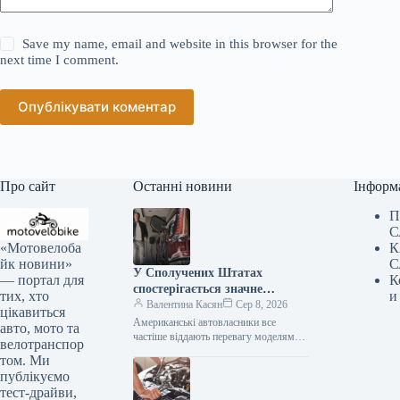
Save my name, email and website in this browser for the
next time I comment.
Опублікувати коментар
Про сайт
Останні новини
Інформ
П
С
«Мотовелоба
К
йк новини»
С
У Сполучених Штатах
— портал для
К
спостерігається значне
тих, хто
и
зниження популярності
Валентина Касян
Сер 8, 2026
цікавиться
елітних автомобілів.
Американські автовласники все
авто, мото та
частіше віддають перевагу моделям
велотранспор
від виробників масового сегмента,
том. Ми
аніж автомобілям преміум-класу. Дані,
публікуємо
зібрані J.D. Power за перше…
тест-драйви,