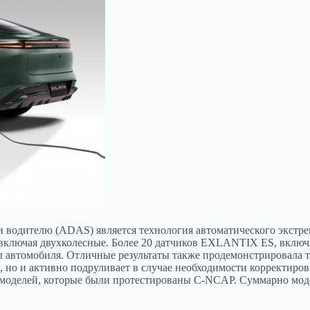
водителю (ADAS) является технология автоматического экстре
включая двухколесные. Более 20 датчиков EXLANTIX ES, включа
автомобиля. Отличные результаты также продемонстрировала те
, но и активно подруливает в случае необходимости корректир
оделей, которые были протестированы C-NCAP. Суммарно модел