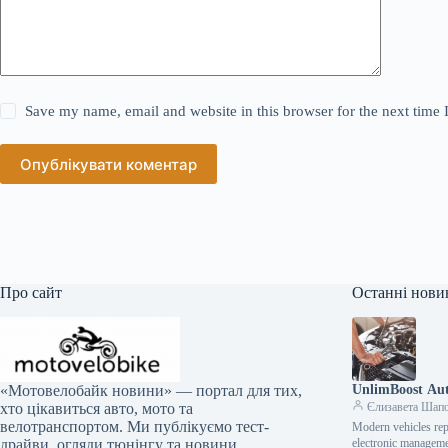
Save my name, email and website in this browser for the next time
Опублікувати коментар
Про сайт
Останні нови
UnlimBoost Aut
«Мотовелобайк новини» — портал для тих,
Єлизавета Шап
хто цікавиться авто, мото та
велотранспортом. Ми публікуємо тест-
Modern vehicles rep
electronic manageme
драйви, огляди тюнінгу та новини