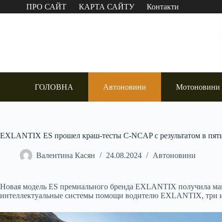
Перейти
ПРО САЙТ
КАРТА САЙТУ
Контакти
до
вмісту
ГОЛОВНА
Автоновини
Мотоновини
EXLANTIX ES прошел краш-тесты C-NCAP c результатом в пять
Валентина Касян
24.08.2024
Автоновини
Новая модель ES премиального бренда EXLANTIX получила мак
интеллектуальные системы помощи водителю EXLANTIX, три и