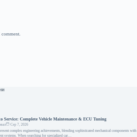
 I comment.
ни
o Service: Complete Vehicle Maintenance & ECU Tuning
овал
Сер 7, 2026
resent complex engineering achievements, blending sophisticated mechanical components with i
nt systems. When searching for specialized car…