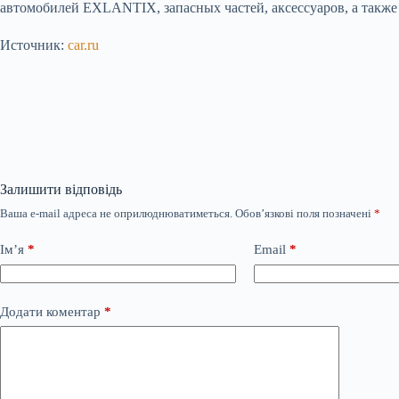
автомобилей EXLANTIX, запасных частей, аксессуаров, а такж
Источник:
car.ru
Залишити відповідь
Ваша e-mail адреса не оприлюднюватиметься.
Обов’язкові поля позначені
*
Ім’я
*
Email
*
Додати коментар
*