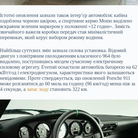
Істотні оновлення зазнали також інтер’єр автомобіля: кабіна
оздоблена чорною шкірою, а спортивне кермо Momo виділено
яскравим зеленим маркером у положенні «12 годин». Замість
звичайного важеля коробки передач став мінімалістичний
перемикач, який керує вибором режиму водіння.
Найбільш суттєвих змін зазнала силова установка. Відомий
двигун з повітряним охолодженням класичного 964 було
видалено, поступившись місцем сучасному електричному
силовому агрегату. Everrati оснастили автомобіль батареєю на 62
кВт/год і електродвигуном, характеристики якого залишаються
невідомими. Проте стверджується, що оновлений Porsche 911
може розганятися до 60 миль на годину (96 км/год) менш ніж за
4 секунди, а
запас ходу
становить 322 км.