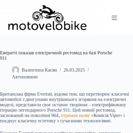
Перейти
до
вмісту
Евератті показав електричний рестомод на базі Porsche
911
Валентина Касян
26.03.2025
Автоновини
Британська фірма Everrati, відома тим, що перетворює класичні
автомобілі з двигунами внутрішнього згоряння на електричні
моделі, представила своє останнє творіння – електрифіковану
ітерацію легендарного Porsche 911. Цей новий рестомод,
заснований на поколінні 964,
отримав назву
«Комісія Viper» і
поєднує класичну естетику з сучасними технологіями.