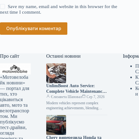
Save my name, email and website in this browser for the
next time I comment.
Опублікувати коментар
Про сайт
Останні новини
Інформ
П
С
«Мотовелоба
К
йк новини»
С
UnlimBoost Auto Service:
— портал для
К
Complete Vehicle Maintenance
тих, хто
и
& ECU Tuning
Єлизавета Шаповал
Сер 7, 2026
цікавиться
Modern vehicles represent complex
авто, мото та
engineering achievements, blending
велотранспор
sophisticated mechanical components
том. Ми
with intricate electronic management
публікуємо
systems. When searching for specialized
тест-драйви,
car…
огляди
Chery випередила Honda та
тюнінгу та