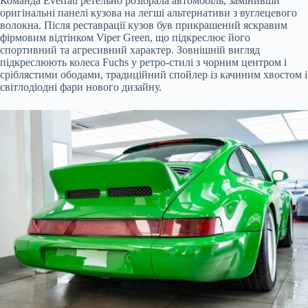
Команда Everrati ретельно розібрала автомобіль, замінивши
оригінальні панелі кузова на легші альтернативи з вуглецевого
волокна. Після реставрації
кузов був прикрашений яскравим
фірмовим відтінком Viper Green, що підкреслює його
спортивний та агресивний характер. Зовнішній вигляд
підкреслюють колеса Fuchs у ретро-стилі з чорним центром і
сріблястими ободами, традиційний спойлер із качиним хвостом і
світлодіодні фари нового дизайну.