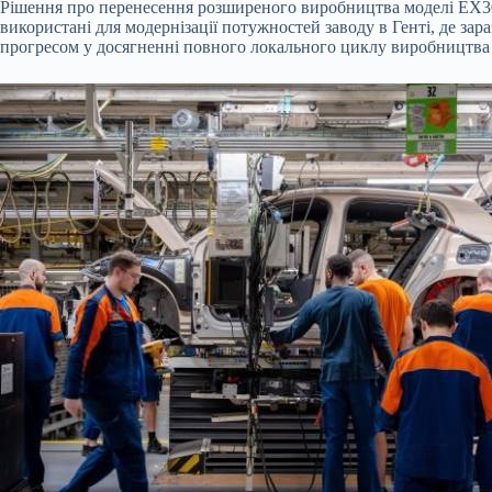
Рішення про перенесення розширеного виробництва моделі EX3
використані для модернізації потужностей заводу в Генті, де за
прогресом у досягненні повного локального циклу виробництва 