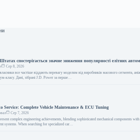
ни
Штатах спостерігається значне зниження популярності елітних автом
н
Сер 8, 2026
власники все частіше віддають перевагу моделям від виробників масового сегмента, ані
ум-класу. Дані, зібрані J.D. Power за перше…
o Service: Complete Vehicle Maintenance & ECU Tuning
овал
Сер 7, 2026
resent complex engineering achievements, blending sophisticated mechanical components with i
nt systems. When searching for specialized car…