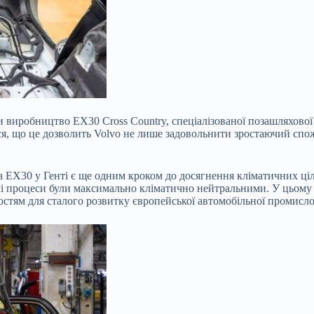
ти виробництво EX30 Cross Country, спеціалізованої позашляхово
ься, що це дозволить Volvo не лише задовольнити зростаючий сп
 EX30 у Генті є ще одним кроком до досягнення кліматичних цілей
і процеси були максимально кліматично нейтральними. У цьому к
стям для сталого розвитку європейської автомобільної промисло