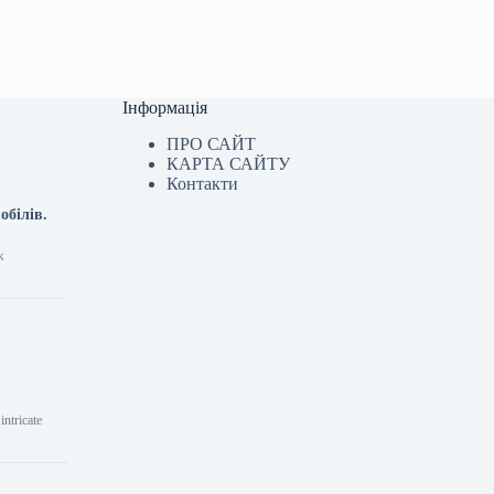
Інформація
ПРО САЙТ
КАРТА САЙТУ
Контакти
обілів.
ж
ntricate