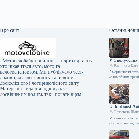
Про сайт
Останні нови
У Сполучених 
«Мотовелобайк новини» — портал для тих,
Валентина Кася
хто цікавиться авто, мото та
велотранспортом. Ми публікуємо тест-
Американські авто
автомобілям премі
драйви, огляди тюнінгу та новини
двоколісного і чотириколісного світу.
Матеріали видання підійдуть як
досвідченим водіям, так і початківцям.
UnlimBoost Aut
Єлизавета Шап
Modern vehicles rep
electronic manageme