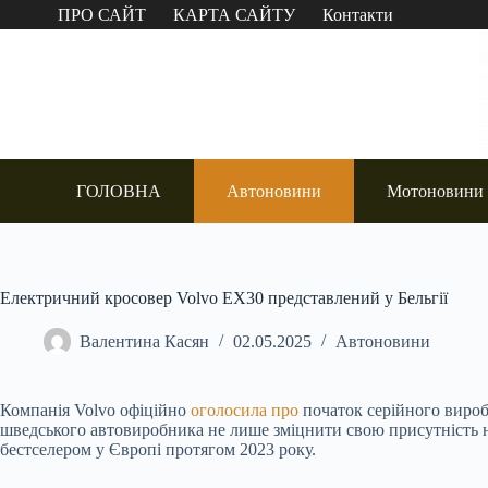
Перейти
ПРО САЙТ
КАРТА САЙТУ
Контакти
до
вмісту
ГОЛОВНА
Автоновини
Мотоновини
Електричний кросовер Volvo EX30 представлений у Бельгії
Валентина Касян
02.05.2025
Автоновини
Компанія Volvo офіційно
оголосила про
початок серійного вироб
шведського автовиробника не лише зміцнити свою присутність н
бестселером у Європі протягом 2023 року.