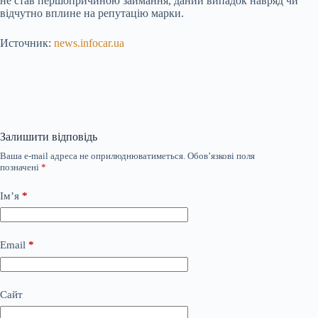
не став першопричиною займання, даний випадок навряд чи
відчутно вплине на репутацію марки.
Источник:
news.infocar.ua
Залишити відповідь
Ваша e-mail адреса не оприлюднюватиметься.
Обов’язкові поля
позначені
*
Ім’я
*
Email
*
Сайт