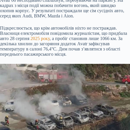
Avatr 06 несподівано спалахнув, перебуваючи на паркінгу. На
кадрах з місця події можна побачити вогонь, який швидко
охопив корпус. У результаті постраждали
ще сім сусідніх авто,
серед яких Audi, BMW, Mazda і Aion.
Підкреслюється, що крім автомобілів ніхто не постраждав.
Власниця електромобіля повідомила журналістам, що придбала
авто 28 серпня
2025 року
, а пробіг становив лише 1066 км. За
декілька хвилин до загоряння додаток Avatr зафіксував
температуру в салоні 76,4°C. Дим почав з’являтися з області
переднього пасажирського місця.