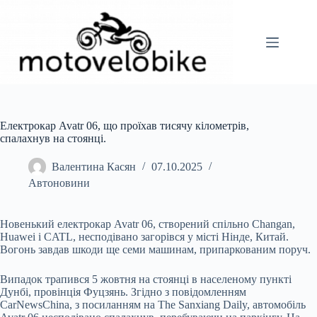
Перейти
до
вмісту
Електрокар Avatr 06, що проїхав тисячу кілометрів,
спалахнув на стоянці.
Валентина Касян
07.10.2025
Автоновини
Новенький електрокар Avatr 06, створений спільно Changan,
Huawei і CATL, несподівано загорівся у місті Нінде, Китай.
Вогонь завдав шкоди ще семи машинам, припаркованим поруч.
Випадок трапився 5 жовтня на стоянці в населеному пункті
Дунбі, провінція Фуцзянь. Згідно з повідомленням
CarNewsChina, з посиланням на The Sanxiang Daily, автомобіль