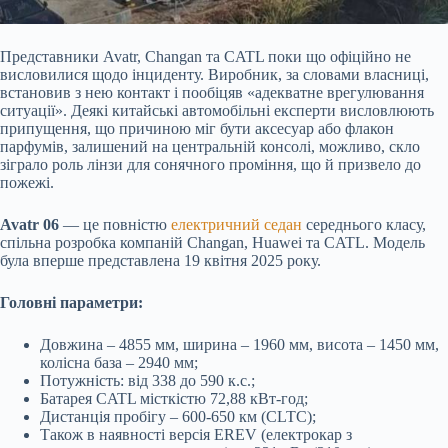
Представники Avatr, Changan та CATL поки що офіційно не
висловилися щодо інциденту. Виробник, за словами власниці,
встановив з нею контакт і пообіцяв «адекватне врегулювання
ситуації». Деякі китайські автомобільні експерти висловлюють
припущення, що причиною міг бути аксесуар або флакон
парфумів, залишений на центральній консолі, можливо, скло
зіграло роль лінзи для сонячного проміння, що й призвело до
пожежі.
Avatr 06
— це повністю
електричний седан
середнього класу,
спільна розробка компаній Changan, Huawei та CATL. Модель
була вперше представлена 19 квітня 2025 року.
Головні параметри:
Довжина – 4855 мм, ширина – 1960 мм, висота – 1450 мм,
колісна база – 2940 мм;
Потужність: від 338 до 590 к.с.;
Батарея CATL місткістю 72,88 кВт-год;
Дистанція пробігу – 600-650 км (CLTC);
Також в наявності версія EREV (електрокар з