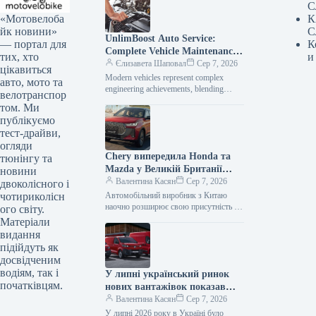
С
«Мотовелоба
К
йк новини»
С
UnlimBoost Auto Service:
— портал для
К
Complete Vehicle Maintenance
тих, хто
и
& ECU Tuning
Єлизавета Шаповал
Сер 7, 2026
цікавиться
Modern vehicles represent complex
авто, мото та
engineering achievements, blending
велотранспор
sophisticated mechanical components
том. Ми
with intricate electronic management
публікуємо
systems. When searching for specialized
тест-драйви,
car…
огляди
Chery випередила Honda та
тюнінгу та
Mazda у Великій Британії
новини
лише за рік після своєї появи
Валентина Касян
Сер 7, 2026
двоколісного і
на ринку.
чотириколісн
Автомобільний виробник з Китаю
наочно розширює свою присутність на
ого світу.
британському ринку, здобувши 2-
Матеріали
відсоткову частку менш ніж за 12
видання
місяців від…
підійдуть як
досвідченим
водіям, так і
У липні український ринок
початківцям.
нових вантажівок показав
зростання продажів на 34
Валентина Касян
Сер 7, 2026
відсотки.
У липні 2026 року в Україні було